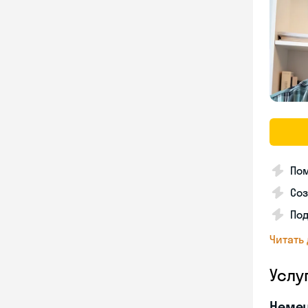
Пом
Соз
По
Читать
Услу
Неме