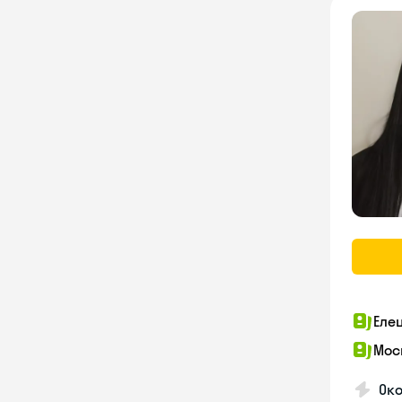
Еле
Мос
Око