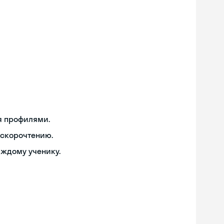
я профилями.
 скорочтению.
аждому ученику.