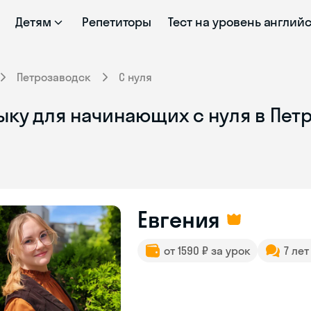
Детям
Репетиторы
Тест на уровень англий
Петрозаводск
С нуля
ыку для начинающих с нуля в Пет
Евгения
от 1590 ₽ за урок
7 ле