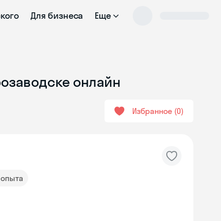
ского
Для бизнеса
Еще
розаводске онлайн
Избранное
0
т опыта