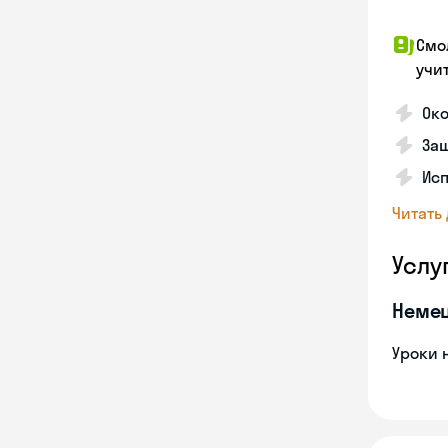
Смо
учи
Око
Защ
Ис
Читать
Услу
Неме
Уроки 