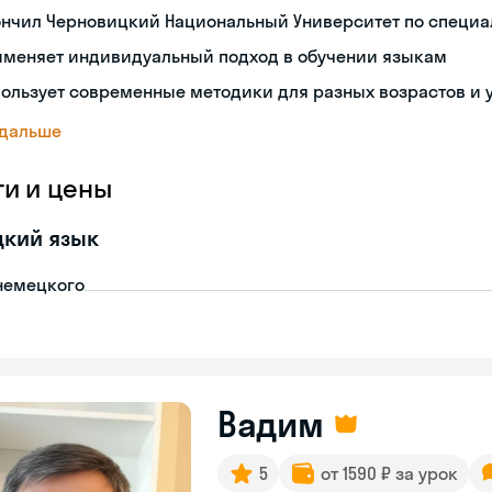
ончил Черновицкий Национальный Университет по специа
именяет индивидуальный подход в обучении языкам
ользует современные методики для разных возрастов и 
 дальше
ги и цены
цкий язык
немецкого
Вадим
5
от 1590 ₽ за урок