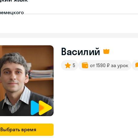
немецкого
Василий
5
от 1590 ₽ за урок
Выбрать время