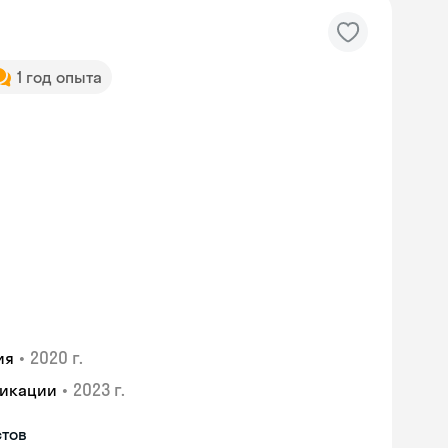
1 год опыта
•
2020 г.
ия
•
2023 г.
фикации
Skyeng Chat
стов
online