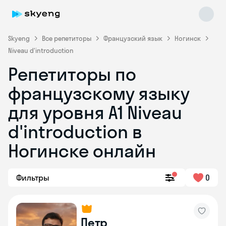
Skyeng
Все репетиторы
Французский язык
Ногинск
Niveau d'introduction
Репетиторы по
французскому языку
для уровня A1 Niveau
d'introduction в
Skyeng Chat
online
Ногинске онлайн
Фильтры
0
Петр