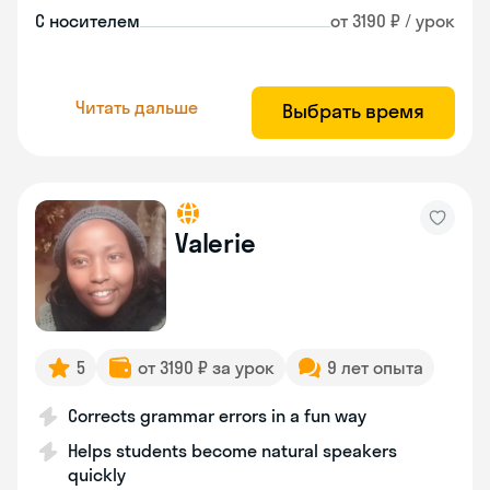
С носителем
от 3190 ₽ / урок
Читать дальше
Выбрать время
Valerie
5
от 3190 ₽ за урок
9 лет опыта
Corrects grammar errors in a fun way
Helps students become natural speakers
quickly