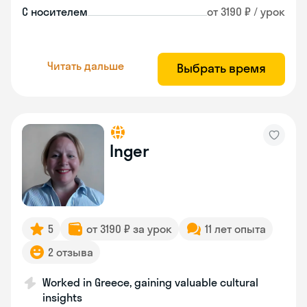
С носителем
от 3190 ₽ / урок
Читать дальше
Выбрать время
Inger
5
от 3190 ₽ за урок
11 лет опыта
2 отзыва
Worked in Greece, gaining valuable cultural
insights