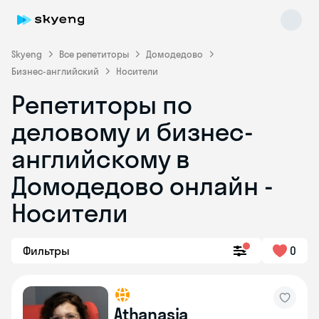
Skyeng
Все репетиторы
Домодедово
Бизнес-английский
Носители
Репетиторы по
деловому и бизнес-
английскому в
Домодедово онлайн -
Skyeng Chat
online
Носители
Фильтры
0
Athanasia