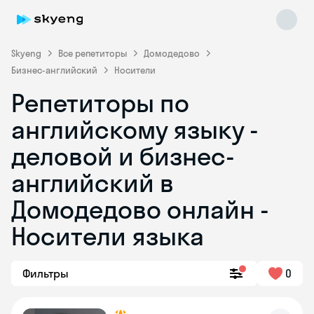
Skyeng
Все репетиторы
Домодедово
Бизнес-английский
Носители
Репетиторы по
английскому языку -
деловой и бизнес-
английский в
Skyeng Chat
online
Домодедово онлайн -
Носители языка
Фильтры
0