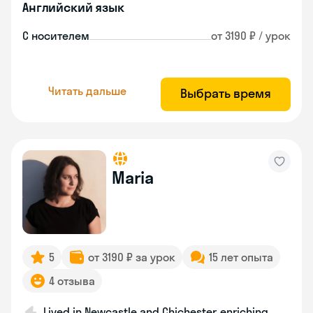
Английский язык
С носителем
от 3190 ₽ / урок
Читать дальше
Выбрать время
Maria
5
от 3190 ₽ за урок
15 лет опыта
4 отзыва
Lived in Newcastle and Chichester, enriching