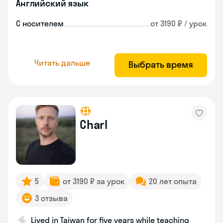
Английский язык
С носителем
от 3190 ₽ / урок
Читать дальше
Выбрать время
Charl
5
от 3190 ₽ за урок
20 лет опыта
3 отзыва
Lived in Taiwan for five years while teaching