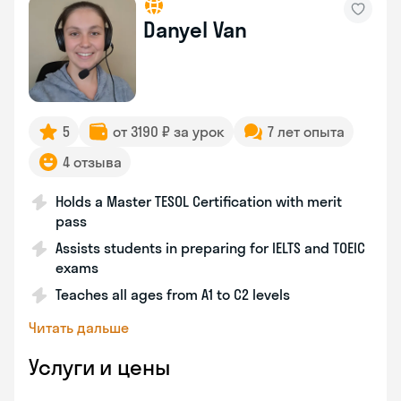
Danyel Van
5
от 3190 ₽ за урок
7 лет опыта
4 отзыва
Holds a Master TESOL Certification with merit
pass
Assists students in preparing for IELTS and TOEIC
exams
Teaches all ages from A1 to C2 levels
Читать дальше
Услуги и цены