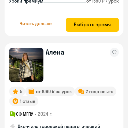
Уроки премиум
от 1590 ₽ / урок
Читать дальше
Выбрать время
Алена
5
от 1090 ₽ за урок
2 года опыта
1 отзыв
•
2024 г.
СФ МГПУ
Окончила городской педагогический