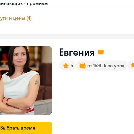
чинающих - премиум
уги и цены (4)
Евгения
5
от 1590 ₽ за урок
Выбрать время