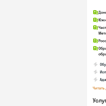
Дон
Южн
Час
Мет
Рос
Обр
обра
Обу
Ис
Ада
Читать
Услу