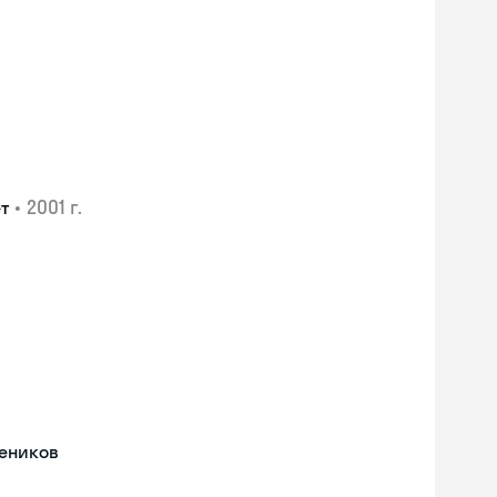
•
2001 г.
т
чеников
Skyeng Chat
online