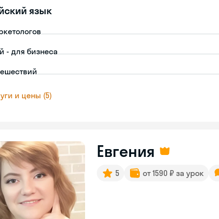
йский язык
ркетологов
й - для бизнеса
тешествий
уги и цены (5)
Евгения
5
от 1590 ₽ за урок