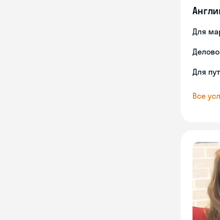
Англи
Для ма
Делово
Для пу
Все усл