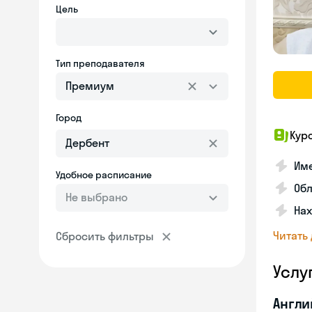
Цель
Тип преподавателя
Премиум
Город
Кур
Име
Удобное расписание
Об
Не выбрано
На
Читать
Сбросить фильтры
Услу
Англи