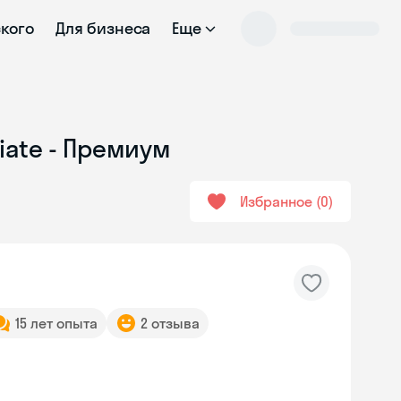
ского
Для бизнеса
Еще
iate - Премиум
Избранное
0
15 лет опыта
2 отзыва