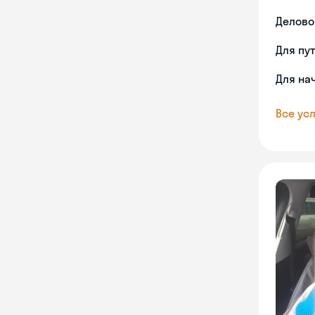
Делово
Для пу
Для на
Все усл