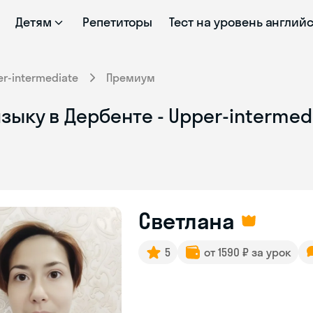
Детям
Репетиторы
Тест на уровень англий
r-intermediate
Премиум
зыку в Дербенте - Upper-intermed
Светлана
5
от 1590 ₽ за урок