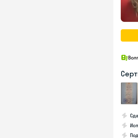
Вол
Серт
Сда
Исп
По