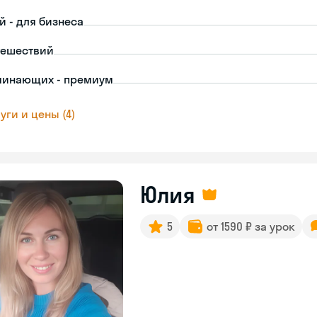
й - для бизнеса
тешествий
чинающих - премиум
уги и цены (4)
Юлия
5
от 1590 ₽ за урок