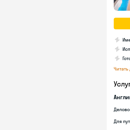
Име
Ис
Гот
Читать
Услу
Англи
Делово
Для пу