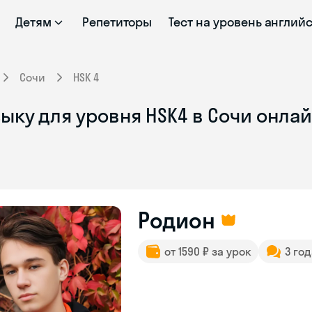
Детям
Репетиторы
Тест на уровень англий
Сочи
HSK 4
ыку для уровня HSK4 в Сочи онла
Родион
от 1590 ₽ за урок
3 го