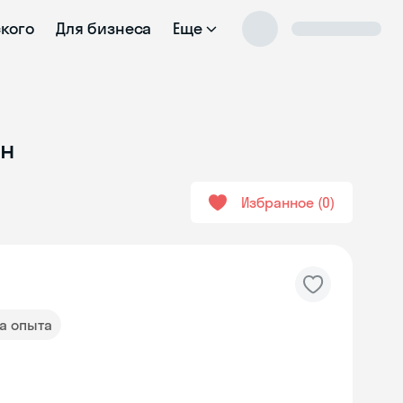
ского
Для бизнеса
Еще
йн
Избранное
0
да опыта