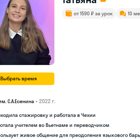
от 1590 ₽ за урок
10 м
Выбрать время
•
2022 г.
им. С.А.Есенина
ходила стажировку и работала в Чехии
отала учителем во Вьетнаме и переводчиком
пользует живое общение для преодоления языкового бар