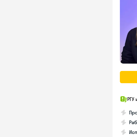
РГУ 
Про
Раб
Ис