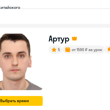
китайского
Артур
5
от 1590 ₽ за урок
Выбрать время