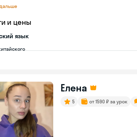
 дальше
ги и цены
ский язык
китайского
Елена
5
от 1590 ₽ за урок