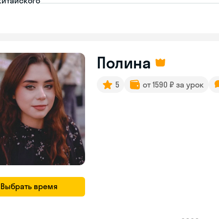
китайского
Полина
5
от 1590 ₽ за урок
Выбрать время