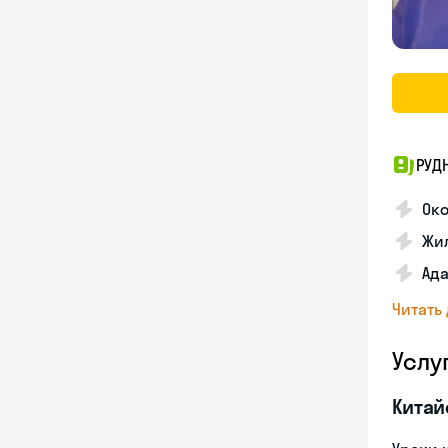
РУД
Ок
Жил
Ада
Читать
Услу
Китай