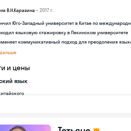
•
2017 г.
им В.Н.Каразина
ончил Юго-Западный университет в Китае по междунаро
оходил языковую стажировку в Пекинском университете
именяет коммуникативный подход для преодоления язык
 дальше
ги и цены
ский язык
китайского
Татьяна