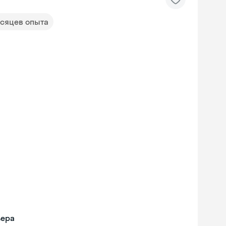
есяцев опыта
ьера