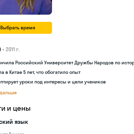
Выбрать время
•
2011 г.
Н
ончила Российский Университет Дружбы Народов по исто
а в Китае 5 лет, что обогатило опыт
птирует уроки под интересы и цели учеников
 дальше
ги и цены
ский язык