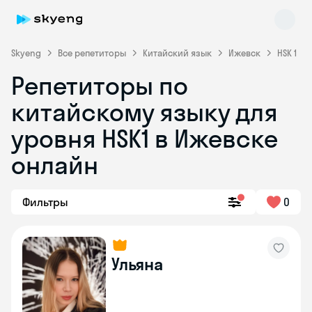
Skyeng
Все репетиторы
Китайский язык
Ижевск
HSK 1
Репетиторы по
китайскому языку для
уровня HSK1 в Ижевске
онлайн
Skyeng Chat
online
Фильтры
0
Ульяна