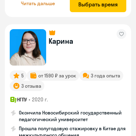
Читать дальше
Выбрать время
Карина
5
от 1590 ₽ за урок
3 года опыта
3 отзыва
•
2020 г.
НГПУ
Окончила Новосибирский государственный
педагогический университет
Прошла полугодовую стажировку в Китае для
межкультурного общения