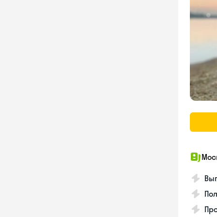
Мос
Вып
Пол
Пр