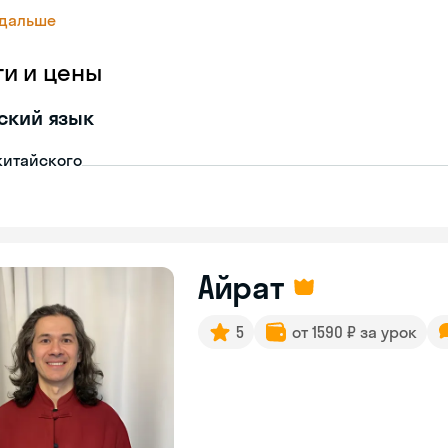
 дальше
ги и цены
ский язык
китайского
Айрат
5
от 1590 ₽ за урок