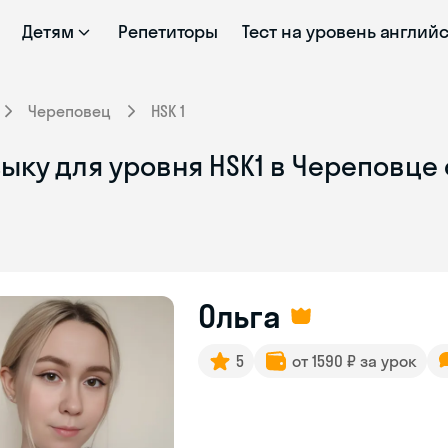
Детям
Репетиторы
Тест на уровень англий
Череповец
HSK 1
ыку для уровня HSK1 в Череповце
Ольга
5
от 1590 ₽ за урок