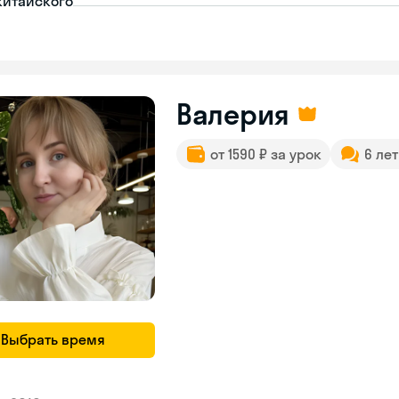
китайского
Валерия
от 1590 ₽ за урок
6 ле
Выбрать время