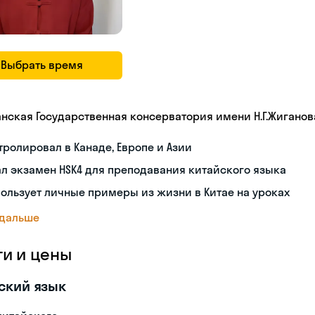
Выбрать время
анская Государственная консерватория имени Н.Г.Жиганов
тролировал в Канаде, Европе и Азии
л экзамен HSK4 для преподавания китайского языка
ользует личные примеры из жизни в Китае на уроках
 дальше
ги и цены
ский язык