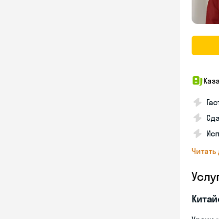
Каз
Гас
Сда
Исп
Читать
Услу
Китай