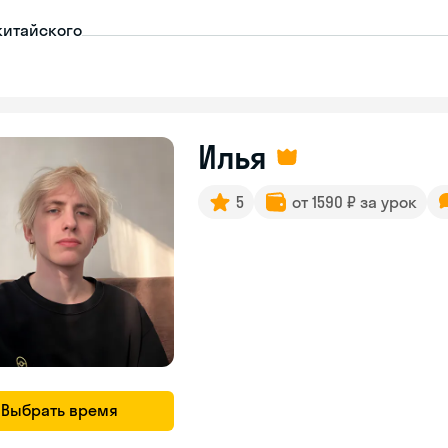
китайского
Илья
5
от 1590 ₽ за урок
Выбрать время