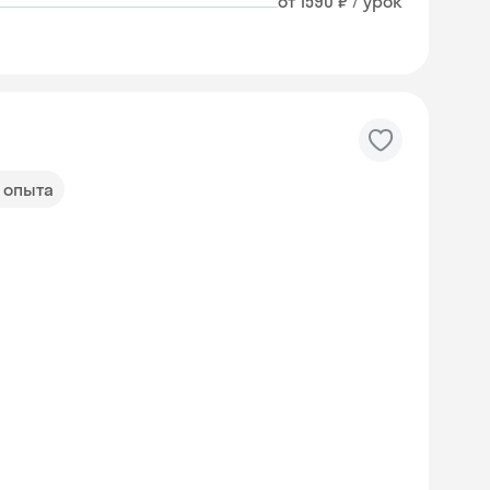
от 1590 ₽ / урок
т опыта
Skyeng Chat
online