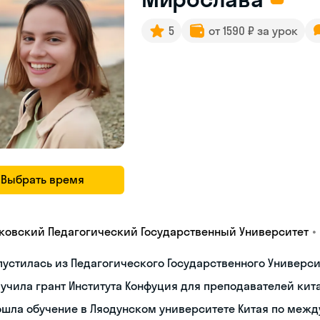
5
от 1590 ₽ за урок
Выбрать время
•
ковский Педагогический Государственный Университет
устилась из Педагогического Государственного Университ
учила грант Института Конфуция для преподавателей кит
ошла обучение в Ляодунском университете Китая по меж