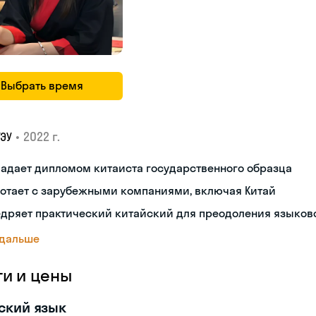
Выбрать время
•
2022 г.
ГЭУ
адает дипломом китаиста государственного образца
ботает с зарубежными компаниями, включая Китай
дряет практический китайский для преодоления языков
 дальше
ги и цены
ский язык