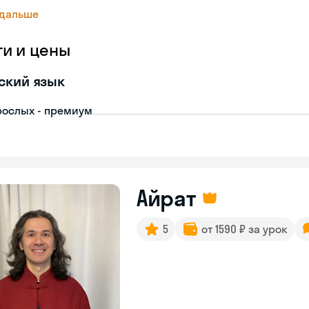
 дальше
ги и цены
ский язык
рослых - премиум
Айрат
5
от 1590 ₽ за урок