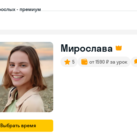
рослых - премиум
Мирослава
5
от 1590 ₽ за урок
Выбрать время