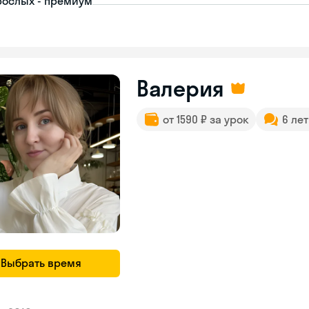
рослых - премиум
Валерия
от 1590 ₽ за урок
6 ле
Выбрать время