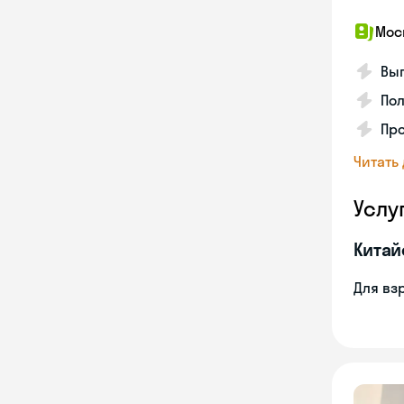
Мос
Вып
Пол
Пр
Читать
Услу
Китай
Для вз