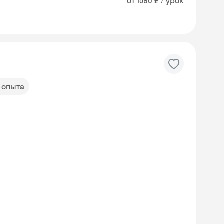
от 1590 ₽ / урок
т опыта
Skyeng Chat
online