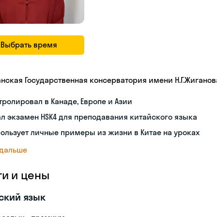
Выбрать время
анская Государственная консерватория имени Н.Г.Жиганов
тролировал в Канаде, Европе и Азии
л экзамен HSK4 для преподавания китайского языка
ользует личные примеры из жизни в Китае на уроках
 дальше
ги и цены
ский язык