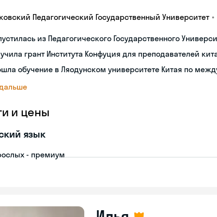
•
ковский Педагогический Государственный Университет
устилась из Педагогического Государственного Университ
учила грант Института Конфуция для преподавателей кит
ошла обучение в Ляодунском университете Китая по меж
 дальше
ги и цены
ский язык
рослых - премиум
Илья