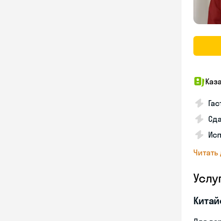
Каз
Гас
Сда
Исп
Читать
Услу
Китай