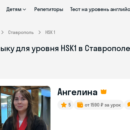
Детям
Репетиторы
Тест на уровень англий
Ставрополь
HSK 1
ыку для уровня HSK1 в Ставропол
Ангелина
5
от 1590 ₽ за урок