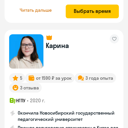
Читать дальше
Выбрать время
Карина
5
от 1590 ₽ за урок
3 года опыта
3 отзыва
•
2020 г.
НГПУ
Окончила Новосибирский государственный
педагогический университет
Прошла полугодовую стажировку в Китае для