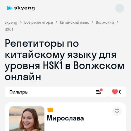
Skyeng
Все репетиторы
Китайский язык
Волжский
HSK 1
Репетиторы по
китайскому языку для
уровня HSK1 в Волжском
онлайн
Skyeng Chat
online
Фильтры
0
Мирослава