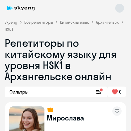
Skyeng
Все репетиторы
Китайский язык
Архангельск
HSK 1
Репетиторы по
китайскому языку для
уровня HSK1 в
Архангельске онлайн
Skyeng Chat
online
Фильтры
0
Мирослава