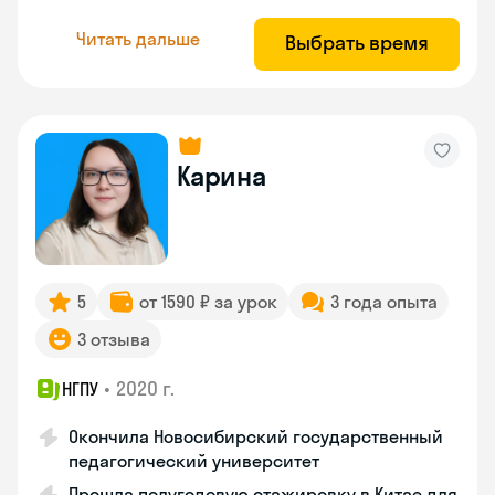
Читать дальше
Выбрать время
Карина
5
от 1590 ₽ за урок
3 года опыта
3 отзыва
•
2020 г.
НГПУ
Окончила Новосибирский государственный
педагогический университет
Прошла полугодовую стажировку в Китае для