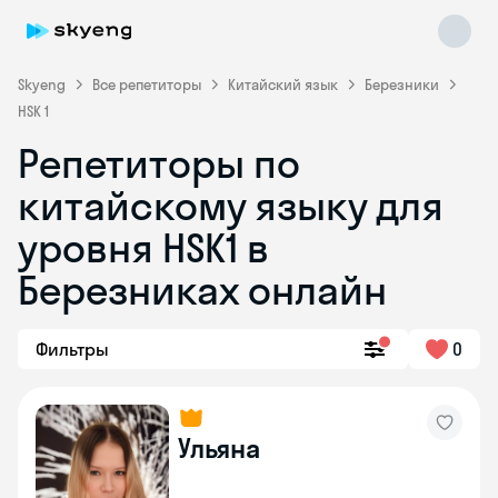
Skyeng
Все репетиторы
Китайский язык
Березники
HSK 1
Репетиторы по
китайскому языку для
уровня HSK1 в
Березниках онлайн
Skyeng Chat
online
Фильтры
0
Ульяна