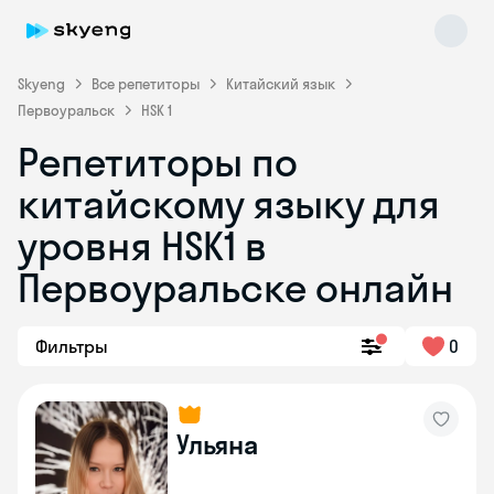
Skyeng
Все репетиторы
Китайский язык
Первоуральск
HSK 1
Репетиторы по
китайскому языку для
уровня HSK1 в
Первоуральске онлайн
Skyeng Chat
online
Фильтры
0
Ульяна