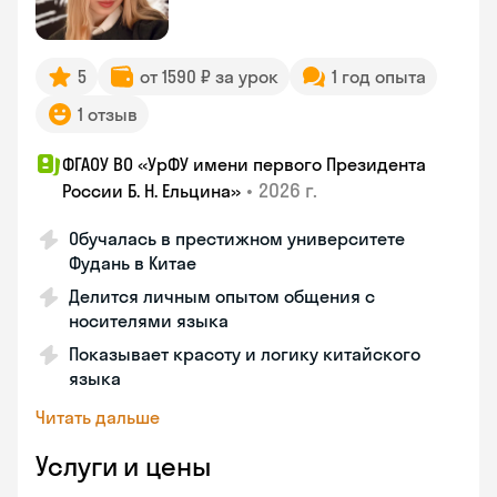
5
от 1590 ₽ за урок
1 год опыта
1 отзыв
ФГАОУ ВО «УрФУ имени первого Президента
•
2026 г.
России Б. Н. Ельцина»
Обучалась в престижном университете
Фудань в Китае
Делится личным опытом общения с
носителями языка
Показывает красоту и логику китайского
языка
Читать дальше
Услуги и цены