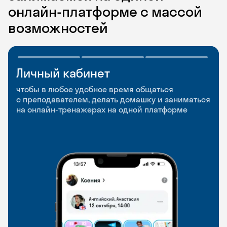
онлайн-платформе с массой
возможностей
Личный кабинет
Мобильное
Разговорные клубы
приложение
и Talks
чтобы в любое удобное время общаться
с преподавателем, делать домашку и заниматься
чтобы заниматься и изучать новые слова где
Групповые занятия для разговорной практики
на онлайн-тренажерах на одной платформе
и когда удобно
и индивидуальные встречи с преподавателями
со всего мира, чтобы общаться на английском
свободно