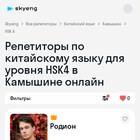
Skyeng
Все репетиторы
Китайский язык
Камышин
HSK 4
Репетиторы по
китайскому языку для
уровня HSK4 в
Камышине онлайн
Skyeng Chat
online
Фильтры
0
Родион