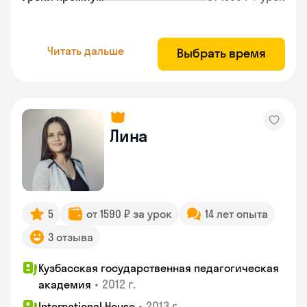
Читать дальше
Выбрать время
Лина
5
от 1590 ₽ за урок
14 лет опыта
3 отзыва
Кузбасская государственная педагогическая
•
2012 г.
академия
•
2013 г.
International House