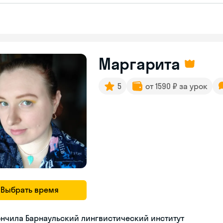
Маргарита
5
от 1590 ₽ за урок
Выбрать время
нчила Барнаульский лингвистический институт