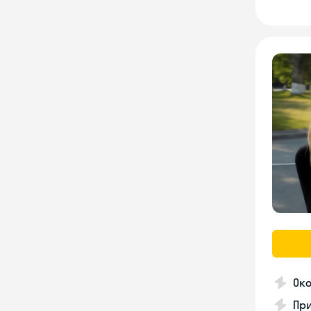
Око
Пр