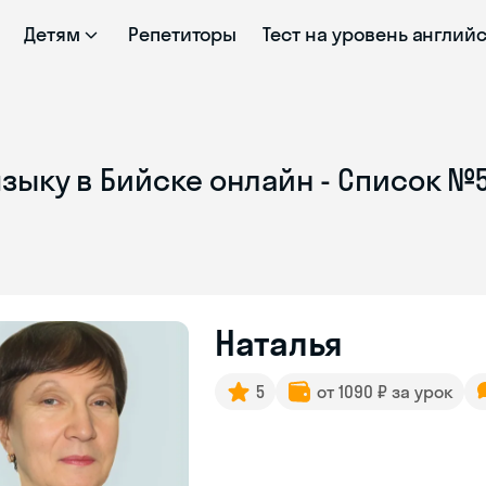
Детям
Репетиторы
Тест на уровень англий
зыку в Бийске онлайн - Список №
Наталья
5
от 1090 ₽ за урок