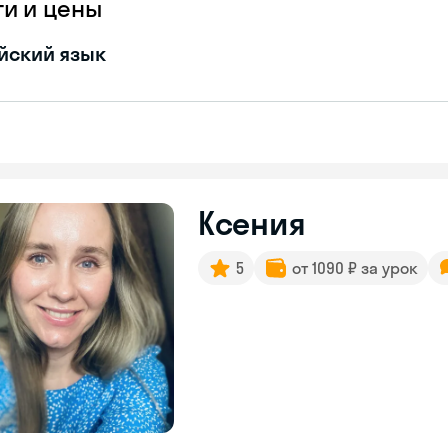
ги и цены
йский язык
Ксения
5
от 1090 ₽ за урок