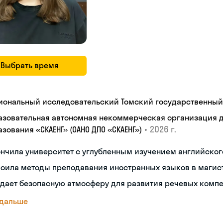
Выбрать время
иональный исследовательский Томский государственный
азовательная автономная некоммерческая организация 
•
2026 г.
зования «СКАЕНГ» (ОАНО ДПО «СКАЕНГ»)
нчила университет с углубленным изучением английског
воила методы преподавания иностранных языков в магис
здает безопасную атмосферу для развития речевых комп
 дальше