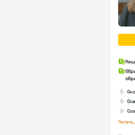
Нац
Обр
обра
Око
Ос
Со
Читать