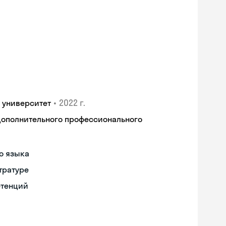
•
2022 г.
 университет
дополнительного профессионального
о языка
тратуре
етенций