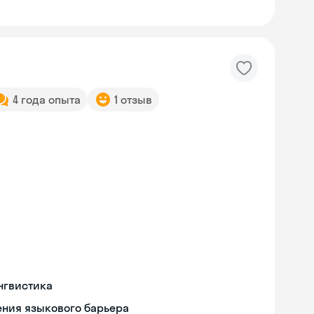
4 года опыта
1 отзыв
нгвистика
ния языкового барьера