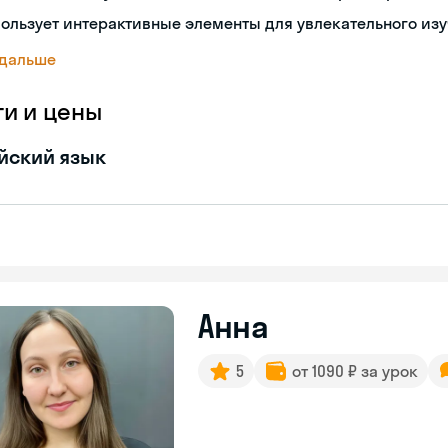
ользует интерактивные элементы для увлекательного из
 дальше
ги и цены
йский язык
Анна
5
от 1090 ₽ за урок