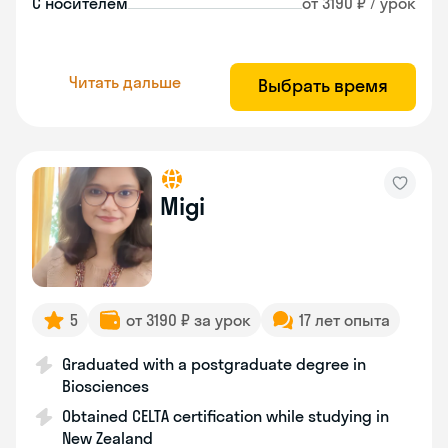
С носителем
от 3190 ₽ / урок
Читать дальше
Выбрать время
Migi
5
от 3190 ₽ за урок
17 лет опыта
Graduated with a postgraduate degree in
Biosciences
Obtained CELTA certification while studying in
New Zealand