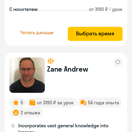
С носителем
от 3190 ₽ / урок
Читать дальше
Выбрать время
Zane Andrew
5
от 3190 ₽ за урок
54 года опыта
2 отзыва
Incorporates vast general knowledge into