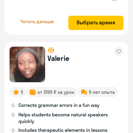
Читать дальше
Выбрать время
Valerie
5
от 3190 ₽ за урок
9 лет опыта
Corrects grammar errors in a fun way
Helps students become natural speakers
quickly
Includes therapeutic elements in lessons