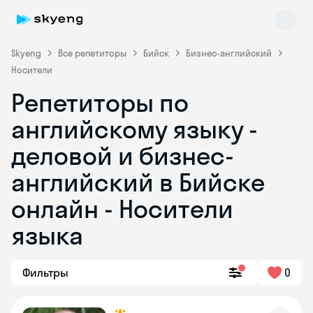
Skyeng
Все репетиторы
Бийск
Бизнес-английский
Носители
Репетиторы по
английскому языку -
деловой и бизнес-
английский в Бийске
Skyeng Chat
online
онлайн - Носители
языка
Фильтры
0