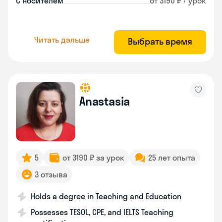
С носителем
от 3190 ₽ / урок
Читать дальше
Выбрать время
Anastasia
5
от 3190 ₽ за урок
25 лет опыта
3 отзыва
Holds a degree in Teaching and Education
Possesses TESOL, CPE, and IELTS Teaching