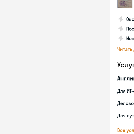
Ок
По
Ис
Читать
Услу
Англи
Для ИТ
Делово
Для пу
Все усл