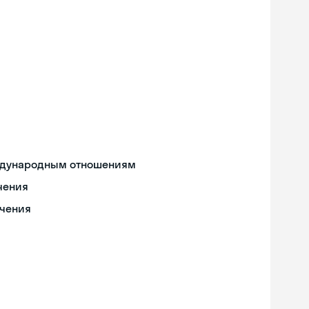
еждународным отношениям
чения
ечения