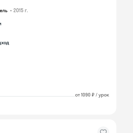
•
2015 г.
тель
и
дход
от 1090 ₽ / урок