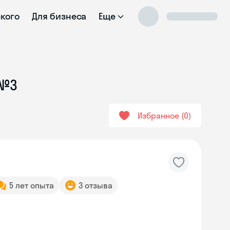
ского
Для бизнеса
Еще
 №3
Избранное
0
5 лет опыта
3 отзыва