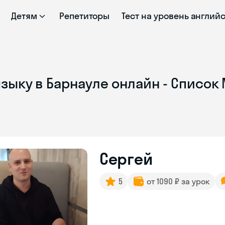
Детям
Репетиторы
Тест на уровень англий
зыку в Барнауле онлайн - Список
Сергей
5
от 1090 ₽ за урок