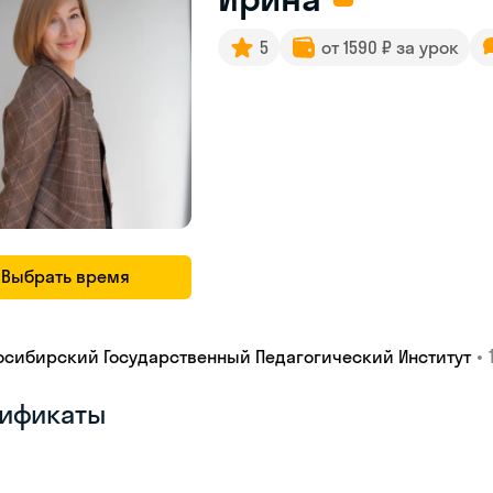
5
от 1590 ₽ за урок
Выбрать время
•
осибирский Государственный Педагогический Институт
ификаты