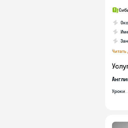
Сиб
Ок
Име
За
Читать
Услу
Англи
Уроки