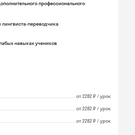
дополнительного профессионального
м лингвиста-переводчика
слабых навыках учеников
от 2282 ₽ / урок
от 2282 ₽ / урок
от 2282 ₽ / урок
Skyeng Chat
online