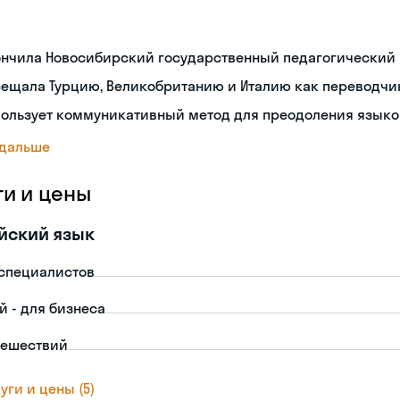
ончила Новосибирский государственный педагогический 
сещала Турцию, Великобританию и Италию как переводчи
пользует коммуникативный метод для преодоления языко
 дальше
ги и цены
йский язык
-специалистов
й - для бизнеса
тешествий
уги и цены (5)