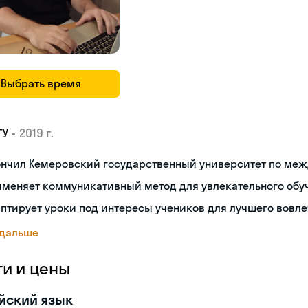
Выбрать время
•
2019 г.
ГУ
ончил Кемеровский государственный университет по м
именяет коммуникативный метод для увлекательного обу
птирует уроки под интересы учеников для лучшего вовл
 дальше
ги и цены
йский язык