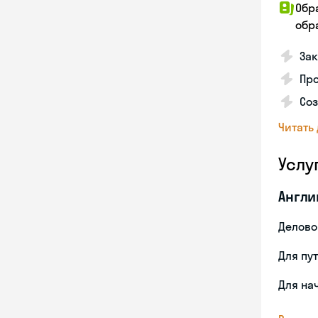
Обр
обра
За
Про
Соз
Читать
Услу
Англи
Делово
Для пу
Для на