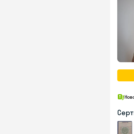
Нов
Серт