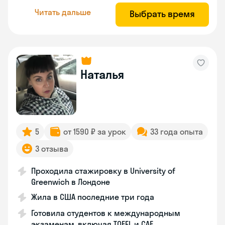
Читать дальше
Выбрать время
Наталья
5
от 1590 ₽ за урок
33 года опыта
3 отзыва
Проходила стажировку в University of
Greenwich в Лондоне
Жила в США последние три года
Готовила студентов к международным
экзаменам, включая TOEFL и CAE