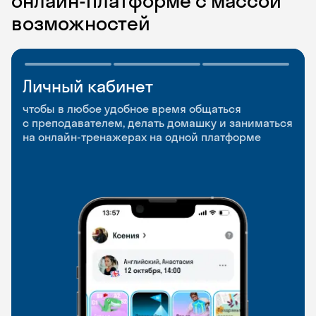
онлайн-платформе с массой
возможностей
Личный кабинет
Мобильное
Разговорные клубы
приложение
и Talks
чтобы в любое удобное время общаться
с преподавателем, делать домашку и заниматься
чтобы заниматься и изучать новые слова где
Групповые занятия для разговорной практики
на онлайн-тренажерах на одной платформе
и когда удобно
и индивидуальные встречи с преподавателями
со всего мира, чтобы общаться на английском
свободно