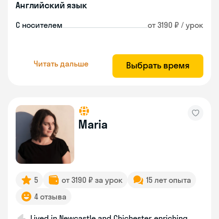
Английский язык
С носителем
от 3190 ₽ / урок
Читать дальше
Выбрать время
Maria
5
от 3190 ₽ за урок
15 лет опыта
4 отзыва
Lived in Newcastle and Chichester, enriching