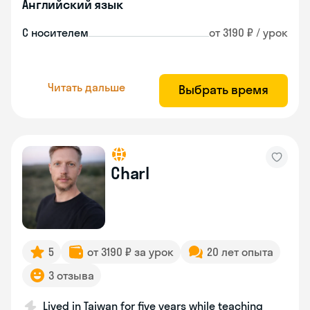
Английский язык
С носителем
от 3190 ₽ / урок
Читать дальше
Выбрать время
Charl
5
от 3190 ₽ за урок
20 лет опыта
3 отзыва
Lived in Taiwan for five years while teaching