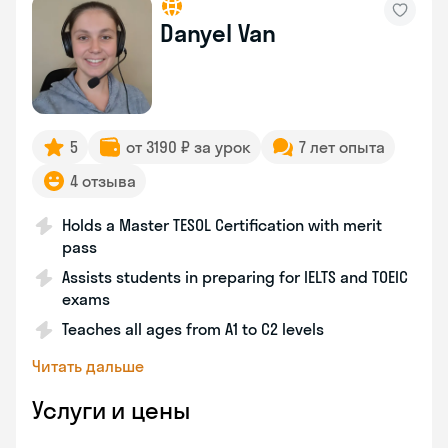
Danyel Van
5
от 3190 ₽ за урок
7 лет опыта
4 отзыва
Holds a Master TESOL Certification with merit
pass
Assists students in preparing for IELTS and TOEIC
exams
Teaches all ages from A1 to C2 levels
Читать дальше
Услуги и цены