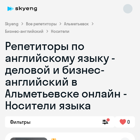
Skyeng
Все репетиторы
Альметьевск
Бизнес-английский
Носители
Репетиторы по
английскому языку -
деловой и бизнес-
английский в
Skyeng Chat
online
Альметьевске онлайн -
Носители языка
Фильтры
0