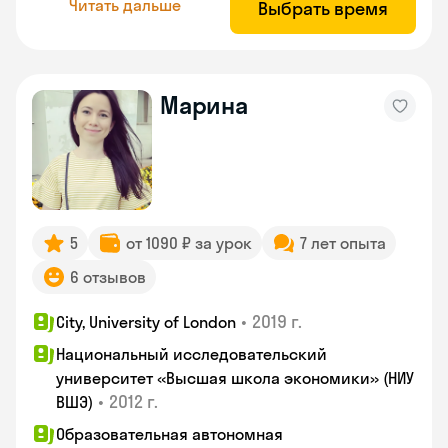
Читать дальше
Выбрать время
Марина
5
от 1090 ₽ за урок
7 лет опыта
6 отзывов
•
2019 г.
City, University of London
Национальный исследовательский
университет «Высшая школа экономики» (НИУ
•
2012 г.
ВШЭ)
Образовательная автономная