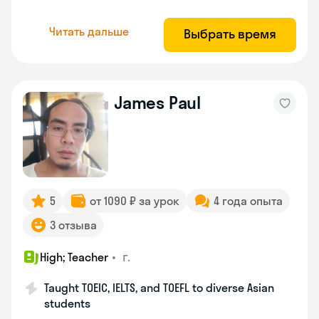
Читать дальше
Выбрать время
James Paul
5
от 1090 ₽ за урок
4 года опыта
3 отзыва
•
г.
High; Teacher
Taught TOEIC, IELTS, and TOEFL to diverse Asian
students