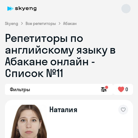
Skyeng
Все репетиторы
Абакан
Репетиторы по
английскому языку в
Абакане онлайн -
Список №11
Skyeng Chat
online
Фильтры
0
Наталия