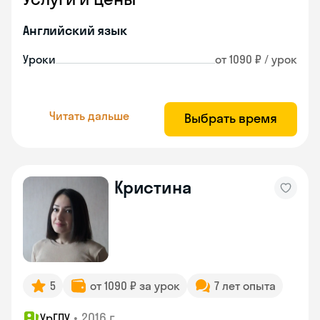
Английский язык
Уроки
от 1090 ₽ / урок
Читать дальше
Выбрать время
Кристина
5
от 1090 ₽ за урок
7 лет опыта
•
2016 г.
УрГПУ