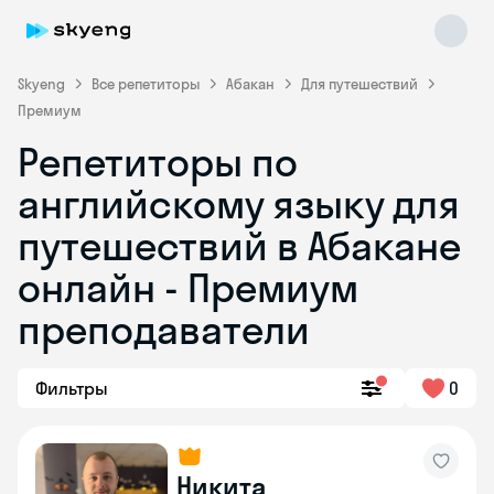
Skyeng
Все репетиторы
Абакан
Для путешествий
Премиум
Репетиторы по
английскому языку для
путешествий в Абакане
онлайн - Премиум
Skyeng Chat
online
преподаватели
Фильтры
0
Никита