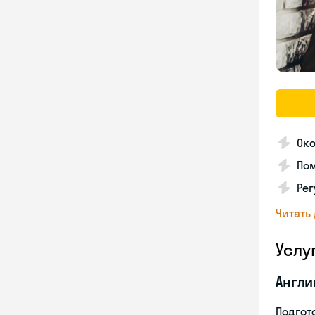
Око
Пом
Ре
Читать
Услу
Англи
Подгото