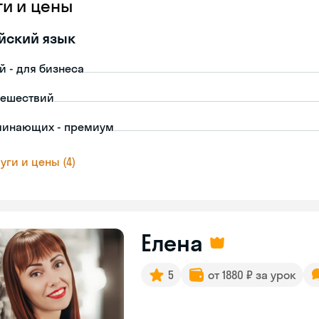
ги и цены
йский язык
й - для бизнеса
тешествий
чинающих - премиум
уги и цены (4)
Елена
5
от 1880 ₽ за урок