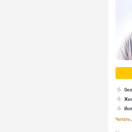
Ок
Жил
Ис
Читать