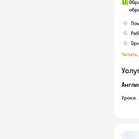
Обр
обра
Пом
Ра
Ори
Читать
Услу
Англи
Уроки