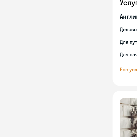
Услу
Англи
Делово
Для пу
Для на
Все усл