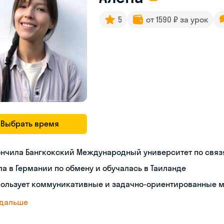
5
от 1590 ₽ за урок
Выбрать время
ончила Бангкокский Международный университет по связ
а в Германии по обмену и обучалась в Таиланде
пользует коммуникативные и задачно-ориентированные 
 дальше