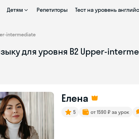
Детям
Репетиторы
Тест на уровень англий
er-intermediate
зыку для уровня B2 Upper-interme
Елена
5
от 1590 ₽ за урок