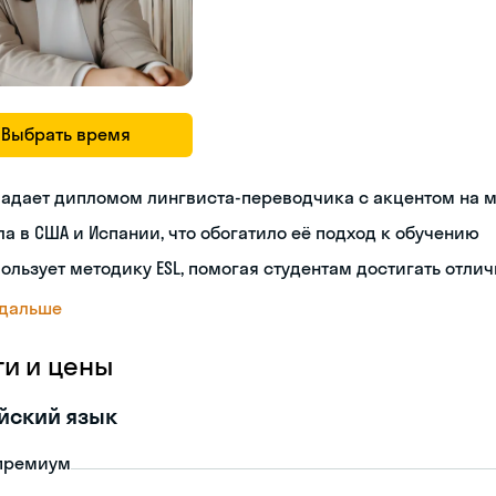
Выбрать время
ладает дипломом лингвиста-переводчика с акцентом на
а в США и Испании, что обогатило её подход к обучению
ользует методику ESL, помогая студентам достигать отли
 дальше
ги и цены
йский язык
премиум