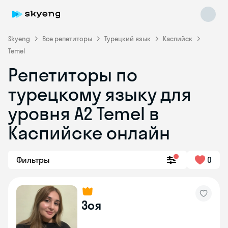
Skyeng
Все репетиторы
Турецкий язык
Каспийск
Temel
Репетиторы по
турецкому языку для
уровня A2 Temel в
Каспийске онлайн
Skyeng Chat
online
Фильтры
0
Зоя