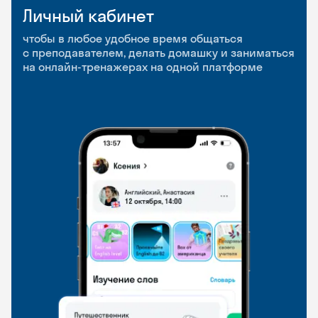
Личный кабинет
Мобильное
Разговорные клубы
приложение
и Talks
чтобы в любое удобное время общаться
с преподавателем, делать домашку и заниматься
чтобы заниматься и изучать новые слова где
Групповые занятия для разговорной практики
на онлайн-тренажерах на одной платформе
и когда удобно
и индивидуальные встречи с преподавателями
со всего мира, чтобы общаться на английском
свободно