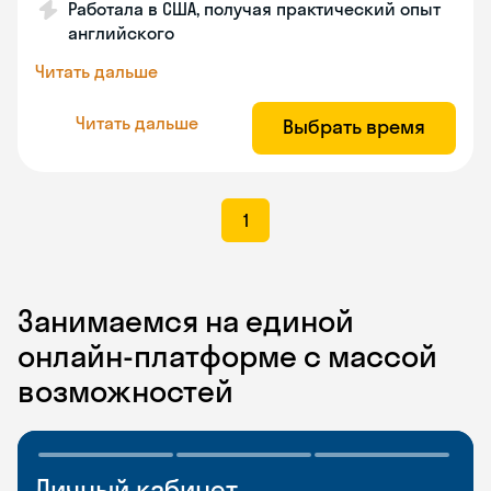
Работала в США, получая практический опыт
английского
Читать дальше
Читать дальше
Выбрать время
1
Занимаемся на единой
онлайн-платформе с массой
возможностей
Личный кабинет
Мобильное
Разговорные клубы