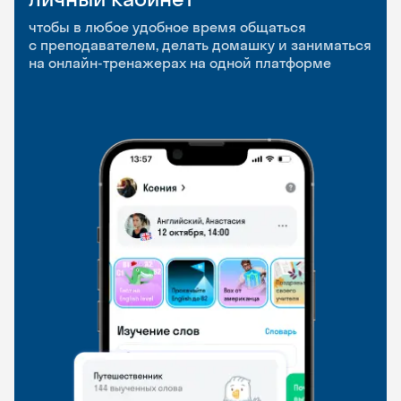
приложение
и Talks
чтобы в любое удобное время общаться
с преподавателем, делать домашку и заниматься
чтобы заниматься и изучать новые слова где
Групповые занятия для разговорной практики
на онлайн-тренажерах на одной платформе
и когда удобно
и индивидуальные встречи с преподавателями
со всего мира, чтобы общаться на английском
свободно