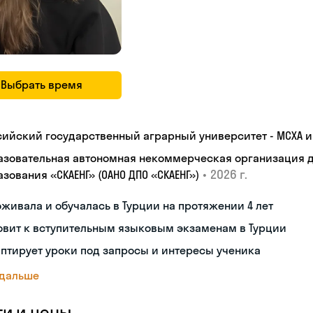
Выбрать время
сийский государственный аграрный университет - МСХА им
азовательная автономная некоммерческая организация 
•
2026 г.
зования «СКАЕНГ» (ОАНО ДПО «СКАЕНГ»)
живала и обучалась в Турции на протяжении 4 лет
овит к вступительным языковым экзаменам в Турции
птирует уроки под запросы и интересы ученика
 дальше
ги и цены