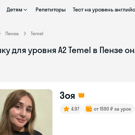
Детям
Репетиторы
Тест на уровень англий
Пенза
Temel
ку для уровня A2 Temel в Пензе о
Зоя
4.97
от 1590 ₽ за урок