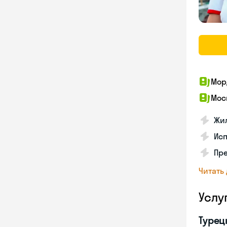
Мор
Мос
Жил
Ис
Пр
Читать
Услу
Турец