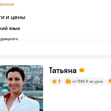
 дальше
ги и цены
кий язык
турецкого
Татьяна
5
от 1590 ₽ за урок