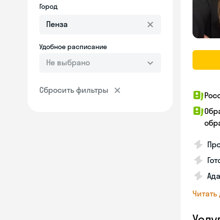
Город
Удобное расписание
Не выбрано
Сбросить фильтры
Рос
Обр
обра
Про
Гот
Ада
Читать
Услу