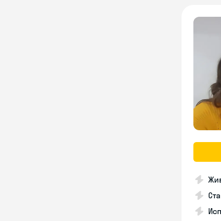
Жив
Ста
Исп