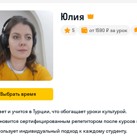
Юлия
5
от 1590 ₽ за урок
Выбрать время
ет и учится в Турции, что обогащает уроки культурой.
новится сертифицированным репетитором после курсов п
ользует индивидуальный подход к каждому студенту.