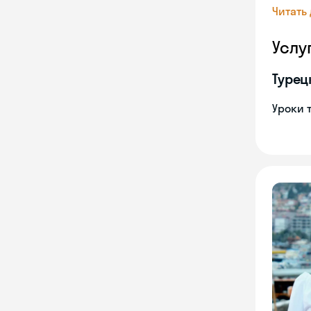
Читать
Услу
Турец
Уроки 