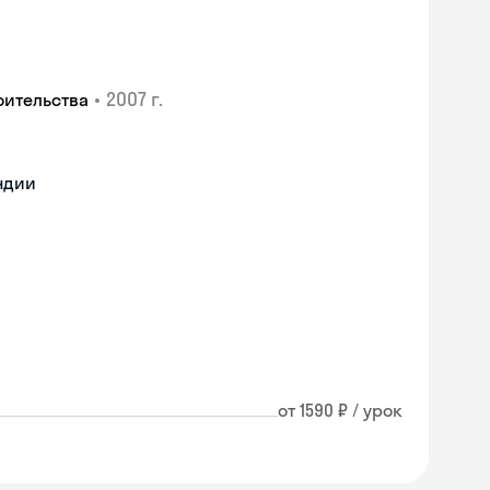
•
2007 г.
оительства
ндии
от 1590 ₽ / урок