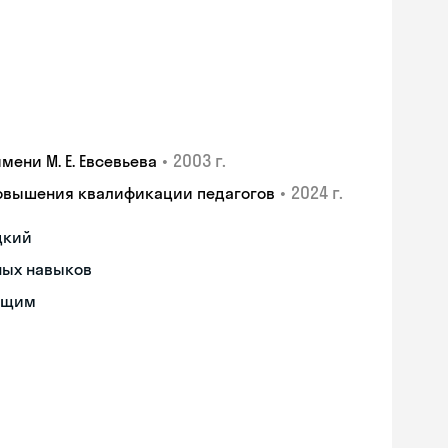
•
2003 г.
ени М. Е. Евсевьева
•
2024 г.
повышения квалификации педагогов
цкий
ных навыков
ющим