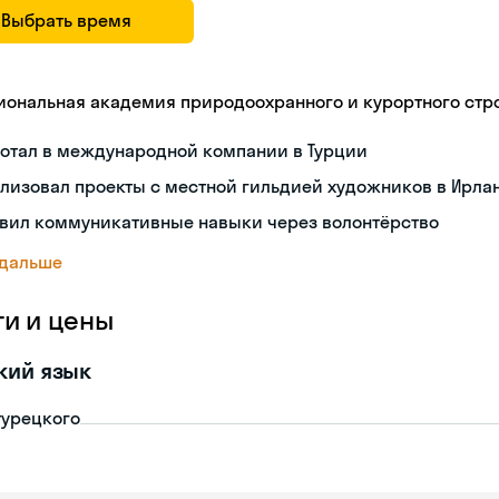
Выбрать время
иональная академия природоохранного и курортного стр
ботал в международной компании в Турции
лизовал проекты с местной гильдией художников в Ирла
звил коммуникативные навыки через волонтёрство
 дальше
ги и цены
кий язык
турецкого