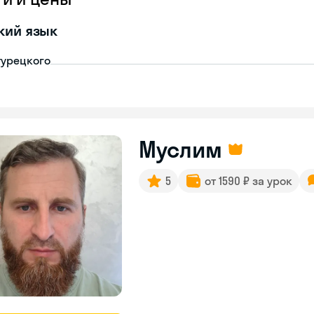
кий язык
турецкого
Муслим
5
от 1590 ₽ за урок