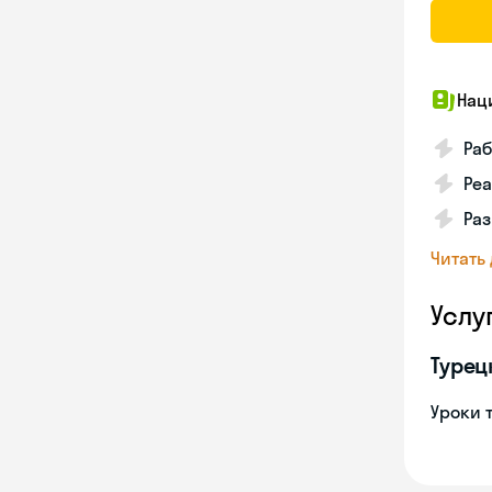
Нац
Ра
Реа
Ра
Читать
Услу
Турец
Уроки 