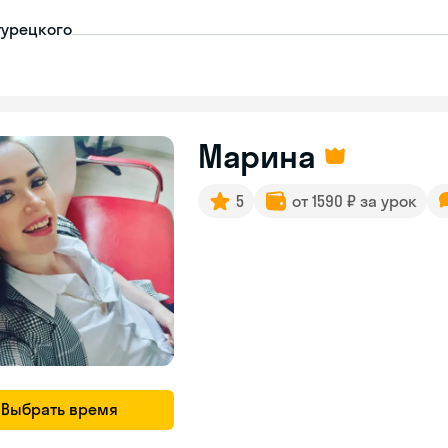
турецкого
Марина
5
от 1590 ₽ за урок
Выбрать время