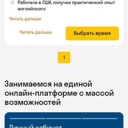
Работала в США, получая практический опыт
английского
Читать дальше
Читать дальше
Выбрать время
1
Занимаемся на единой
онлайн-платформе с массой
возможностей
Личный кабинет
Мобильное
Разговорные клубы