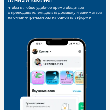
приложение
и Talks
чтобы в любое удобное время общаться
с преподавателем, делать домашку и заниматься
чтобы заниматься и изучать новые слова где
Групповые занятия для разговорной практики
на онлайн-тренажерах на одной платформе
и когда удобно
и индивидуальные встречи с преподавателями
со всего мира, чтобы общаться на английском
свободно