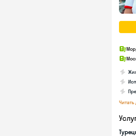
Мор
Мос
Жил
Ис
Пр
Читать
Услу
Турец