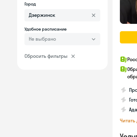
Город
Удобное расписание
Не выбрано
Сбросить фильтры
Рос
Обр
обра
Про
Гот
Ада
Читать
Услу