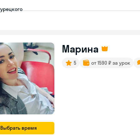
турецкого
Марина
5
от 1590 ₽ за урок
Выбрать время