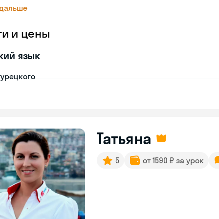
 дальше
ги и цены
кий язык
турецкого
Татьяна
5
от 1590 ₽ за урок