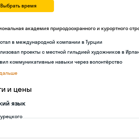
Выбрать время
иональная академия природоохранного и курортного стр
ботал в международной компании в Турции
лизовал проекты с местной гильдией художников в Ирла
звил коммуникативные навыки через волонтёрство
 дальше
ги и цены
кий язык
турецкого