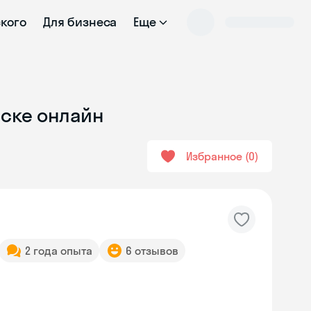
ского
Для бизнеса
Еще
нске онлайн
Избранное
0
2 года опыта
6 отзывов