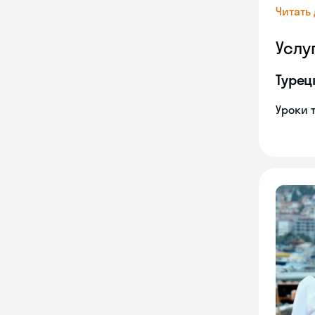
Читать
Услу
Турец
Уроки 