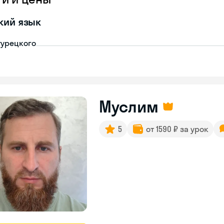
кий язык
турецкого
Муслим
5
от 1590 ₽ за урок