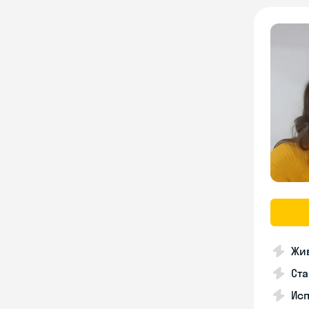
Жив
Ста
Исп