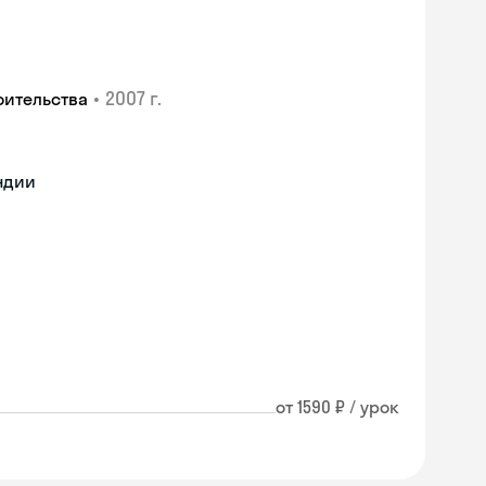
•
2007 г.
оительства
ндии
от 1590 ₽ / урок