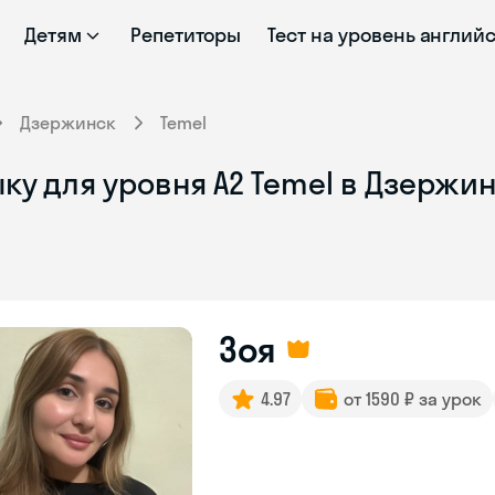
Детям
Репетиторы
Тест на уровень англий
Дзержинск
Temel
ку для уровня A2 Temel в Дзержи
Зоя
4.97
от 1590 ₽ за урок