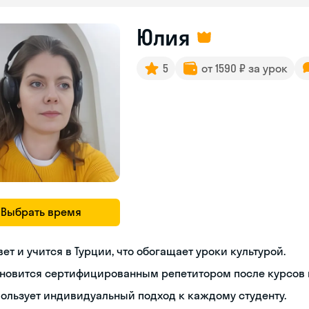
Юлия
5
от 1590 ₽ за урок
Выбрать время
ет и учится в Турции, что обогащает уроки культурой.
новится сертифицированным репетитором после курсов п
ользует индивидуальный подход к каждому студенту.