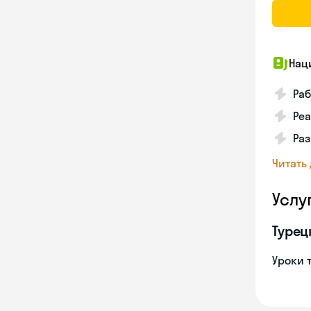
Нац
Ра
Реа
Ра
Читать
Услу
Турец
Уроки 