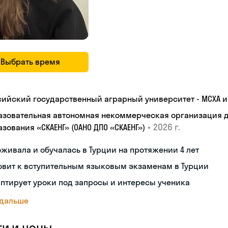
Выбрать время
сийский государственный аграрный университет - МСХА им
азовательная автономная некоммерческая организация 
•
2026 г.
зования «СКАЕНГ» (ОАНО ДПО «СКАЕНГ»)
живала и обучалась в Турции на протяжении 4 лет
овит к вступительным языковым экзаменам в Турции
птирует уроки под запросы и интересы ученика
 дальше
ги и цены