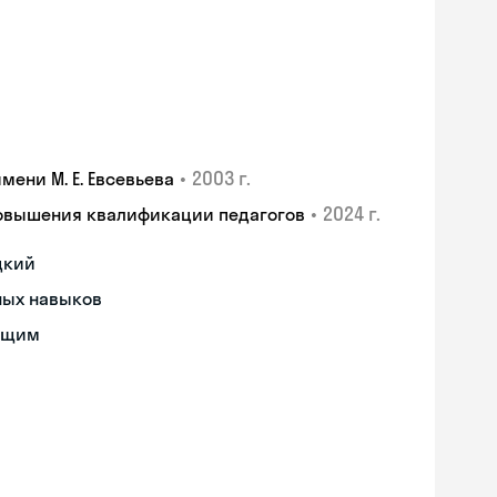
•
2003 г.
ени М. Е. Евсевьева
•
2024 г.
повышения квалификации педагогов
цкий
ных навыков
ющим