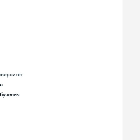
иверситет
да
обучения