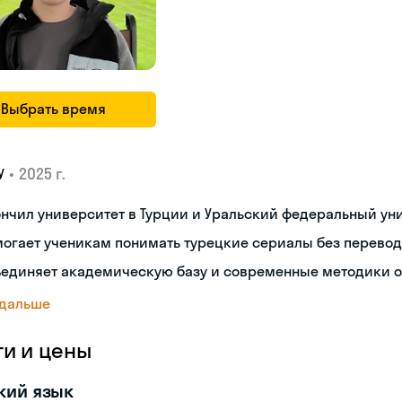
Выбрать время
•
2025 г.
У
нчил университет в Турции и Уральский федеральный ун
огает ученикам понимать турецкие сериалы без перево
ъединяет академическую базу и современные методики 
 дальше
ги и цены
кий язык