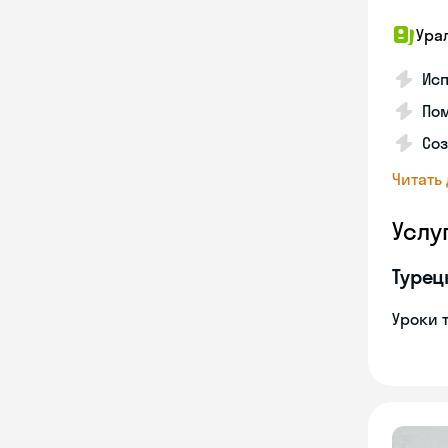
Ура
Исп
Пом
Соз
Читать
Услу
Турец
Уроки 