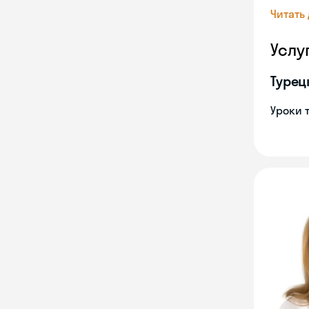
Читать
Услу
Турец
Уроки 