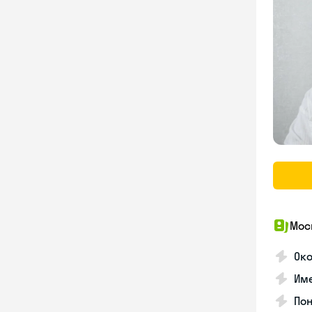
Мос
Ок
Им
Пон