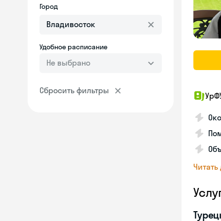
Город
Удобное расписание
Не выбрано
Сбросить фильтры
УрФ
Око
Пом
Об
Читать
Услу
Турец