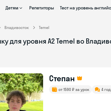
Детям
Репетиторы
Тест на уровень англий
Владивосток
Temel
ку для уровня A2 Temel во Влади
Степан
от 1590 ₽ за урок
4 го