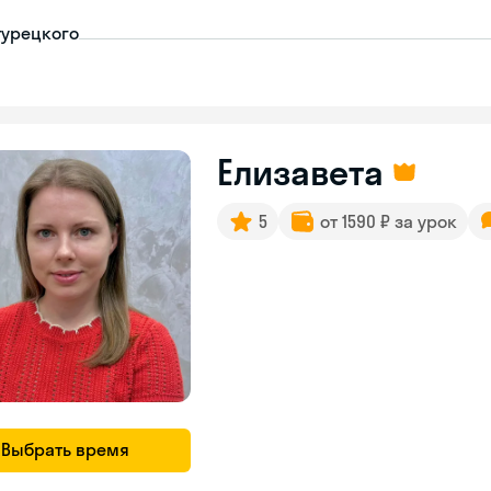
турецкого
Елизавета
5
от 1590 ₽ за урок
Выбрать время