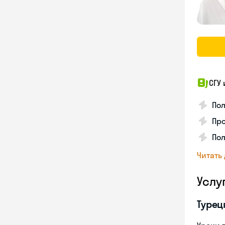
СГУ
Пол
Про
Пол
Читать
Услу
Турец