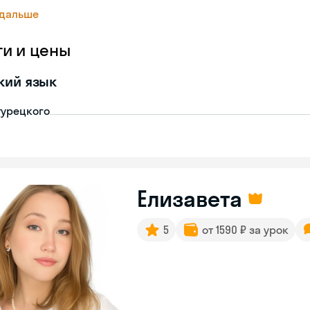
 дальше
ги и цены
кий язык
турецкого
Елизавета
5
от 1590 ₽ за урок