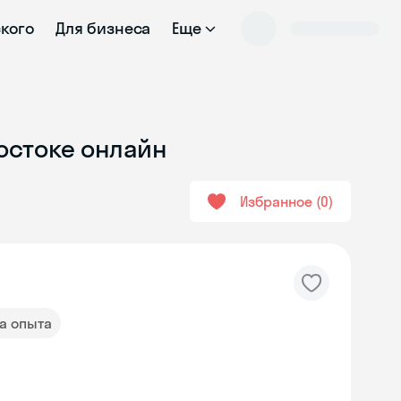
ского
Для бизнеса
Еще
востоке онлайн
Избранное
0
да опыта