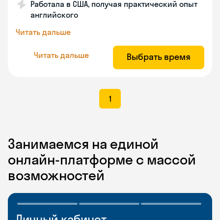
Работала в США, получая практический опыт
английского
Читать дальше
Читать дальше
Выбрать время
1
Занимаемся на единой
онлайн-платформе с массой
возможностей
Личный кабинет
Мобильное
Разговорные клубы