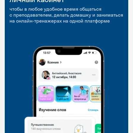
приложение
и Talks
чтобы в любое удобное время общаться
с преподавателем, делать домашку и заниматься
чтобы заниматься и изучать новые слова где
Групповые занятия для разговорной практики
на онлайн-тренажерах на одной платформе
и когда удобно
и индивидуальные встречи с преподавателями
со всего мира, чтобы общаться на английском
свободно