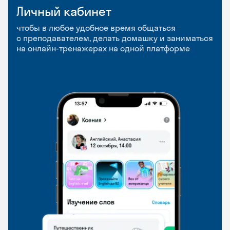
Личный кабинет
Мобильное
Разговорные клубы
приложение
и Talks
чтобы в любое удобное время общаться
с преподавателем, делать домашку и заниматься
чтобы заниматься и изучать новые слова где
Групповые занятия для разговорной практики
на онлайн-тренажерах на одной платформе
и когда удобно
и индивидуальные встречи с преподавателями
со всего мира, чтобы общаться на английском
свободно