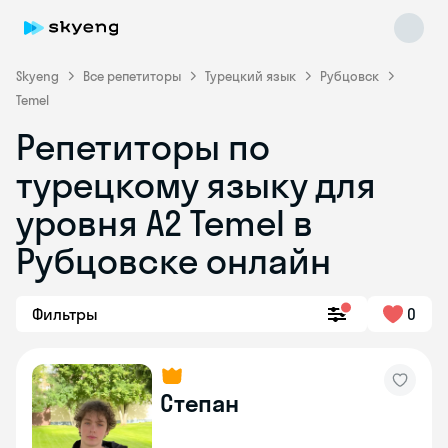
Skyeng
Все репетиторы
Турецкий язык
Рубцовск
Temel
Репетиторы по
турецкому языку для
уровня A2 Temel в
Рубцовске онлайн
Skyeng Chat
online
Фильтры
0
Степан