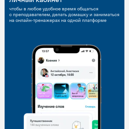
приложение
и Talks
чтобы в любое удобное время общаться
с преподавателем, делать домашку и заниматься
чтобы заниматься и изучать новые слова где
Групповые занятия для разговорной практики
на онлайн-тренажерах на одной платформе
и когда удобно
и индивидуальные встречи с преподавателями
со всего мира, чтобы общаться на английском
свободно