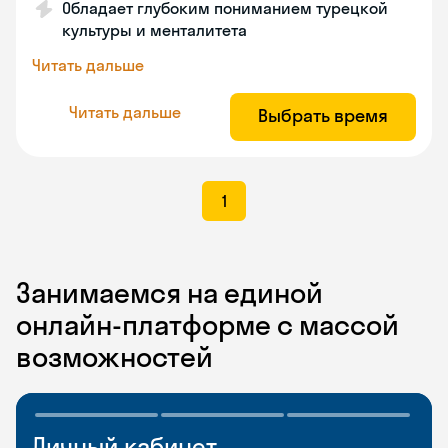
Обладает глубоким пониманием турецкой
культуры и менталитета
Читать дальше
Читать дальше
Выбрать время
1
Занимаемся на единой
онлайн-платформе с массой
возможностей
Личный кабинет
Мобильное
Разговорные клубы