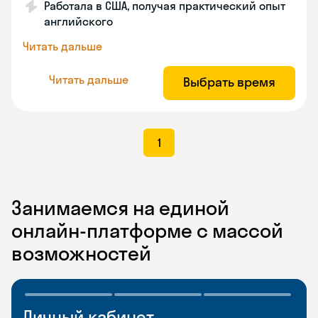
Работала в США, получая практический опыт
английского
Читать дальше
Читать дальше
Выбрать время
1
Занимаемся на единой
онлайн-платформе с массой
возможностей
Личный кабинет
Мобильное
Разговорные клубы