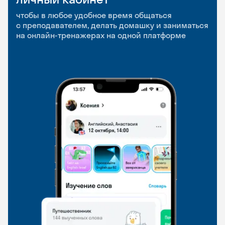
приложение
и Talks
чтобы в любое удобное время общаться
с преподавателем, делать домашку и заниматься
чтобы заниматься и изучать новые слова где
Групповые занятия для разговорной практики
на онлайн-тренажерах на одной платформе
и когда удобно
и индивидуальные встречи с преподавателями
со всего мира, чтобы общаться на английском
свободно