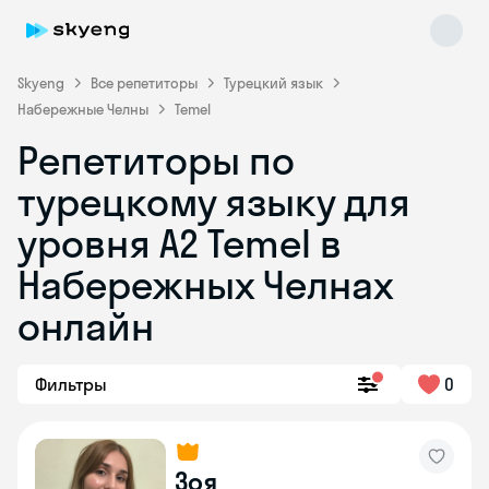
Skyeng
Все репетиторы
Турецкий язык
Набережные Челны
Temel
Репетиторы по
турецкому языку для
уровня A2 Temel в
Набережных Челнах
Skyeng Chat
online
онлайн
Фильтры
0
Зоя