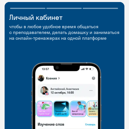
Личный кабинет
Мобильное
Разговорные клубы
приложение
и Talks
чтобы в любое удобное время общаться
с преподавателем, делать домашку и заниматься
чтобы заниматься и изучать новые слова где
Групповые занятия для разговорной практики
на онлайн-тренажерах на одной платформе
и когда удобно
и индивидуальные встречи с преподавателями
со всего мира, чтобы общаться на английском
свободно