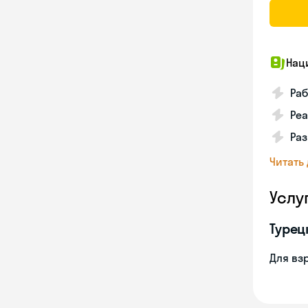
Нац
Ра
Реа
Ра
Читать
Услу
Турец
Для вз