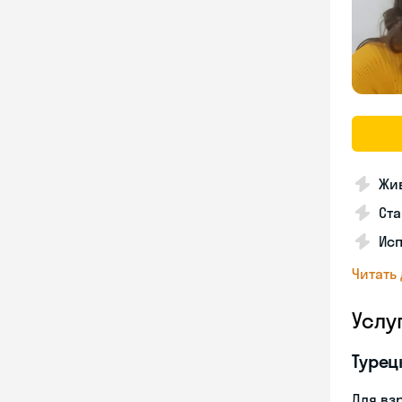
Жив
Ста
Исп
Читать
Услу
Турец
Для вз