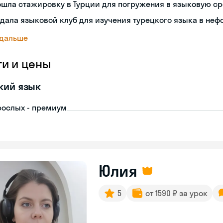
шла стажировку в Турции для погружения в языковую с
дала языковой клуб для изучения турецкого языка в не
 дальше
ги и цены
кий язык
рослых - премиум
Юлия
5
от 1590 ₽ за урок