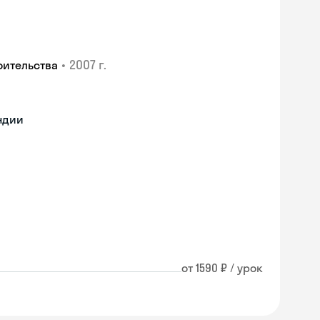
•
2007 г.
оительства
ндии
от 1590 ₽ / урок