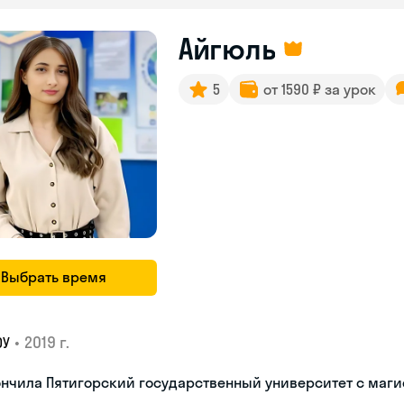
Айгюль
5
от 1590 ₽ за урок
Выбрать время
•
2019 г.
ОУ
нчила Пятигорский государственный университет с маг