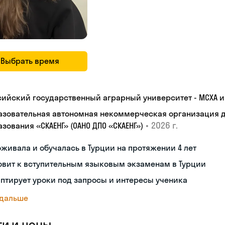
Выбрать время
сийский государственный аграрный университет - МСХА им
азовательная автономная некоммерческая организация 
•
2026 г.
зования «СКАЕНГ» (ОАНО ДПО «СКАЕНГ»)
живала и обучалась в Турции на протяжении 4 лет
овит к вступительным языковым экзаменам в Турции
птирует уроки под запросы и интересы ученика
 дальше
ги и цены