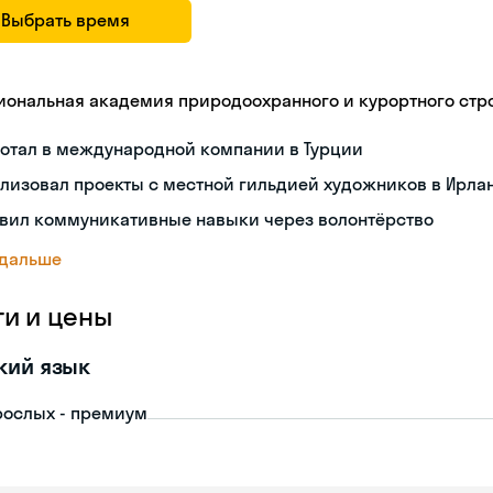
Выбрать время
иональная академия природоохранного и курортного стр
ботал в международной компании в Турции
лизовал проекты с местной гильдией художников в Ирла
звил коммуникативные навыки через волонтёрство
 дальше
ги и цены
кий язык
рослых - премиум