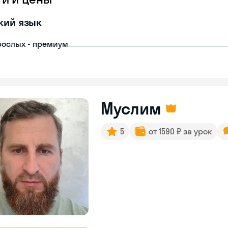
кий язык
рослых - премиум
Муслим
5
от 1590 ₽ за урок