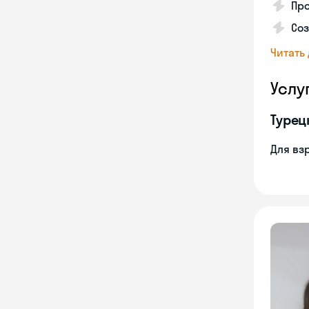
Про
Соз
Читать
Услу
Турец
Для вз