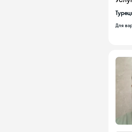
Турец
Для вз