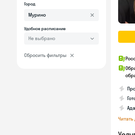
Город
Удобное расписание
Не выбрано
Сбросить фильтры
Рос
Обр
обра
Про
Гот
Ада
Читать
Услу