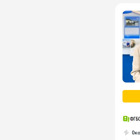
ФГБ
Око