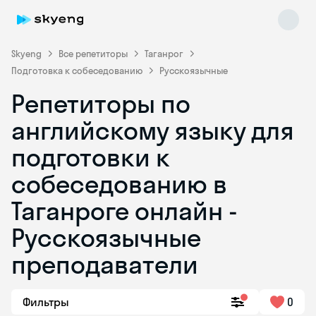
Skyeng
Все репетиторы
Таганрог
Подготовка к собеседованию
Русскоязычные
Репетиторы по
английскому языку для
подготовки к
собеседованию в
Skyeng Chat
online
Таганроге онлайн -
Русскоязычные
преподаватели
Фильтры
0