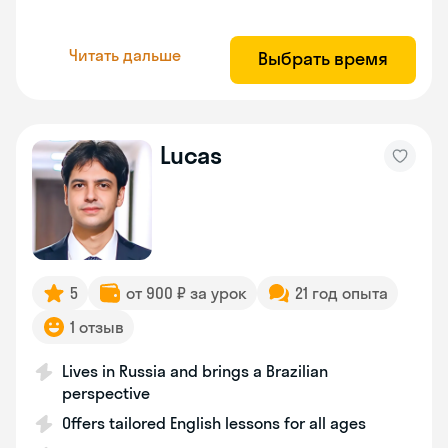
Читать дальше
Выбрать время
Lucas
5
от 900 ₽ за урок
21 год опыта
1 отзыв
Lives in Russia and brings a Brazilian
perspective
Offers tailored English lessons for all ages