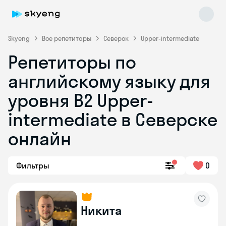
Skyeng
Все репетиторы
Северск
Upper-intermediate
Репетиторы по
английскому языку для
уровня B2 Upper-
intermediate в Северске
онлайн
Skyeng Chat
online
Фильтры
0
Никита