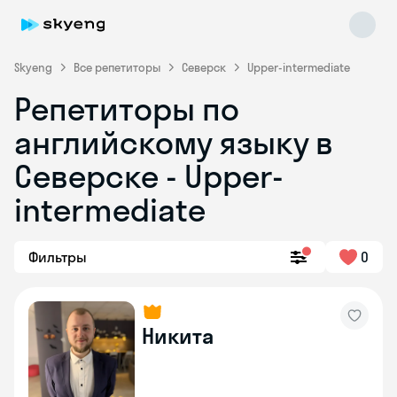
Skyeng
Все репетиторы
Северск
Upper-intermediate
Репетиторы по
английскому языку в
Северске - Upper-
intermediate
Skyeng Chat
online
Фильтры
0
Никита