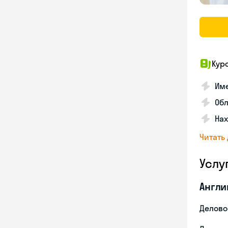
Кур
Име
Об
На
Читать
Услу
Англи
Делово