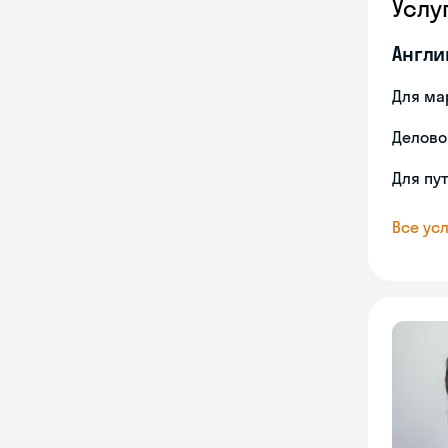
Услу
Англи
Для ма
Делово
Для пу
Все усл