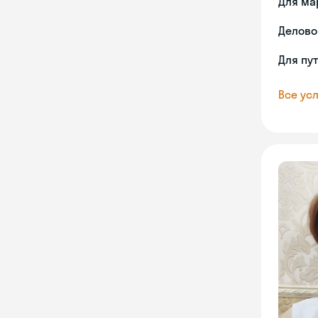
Для ма
Делово
Для пу
Все усл