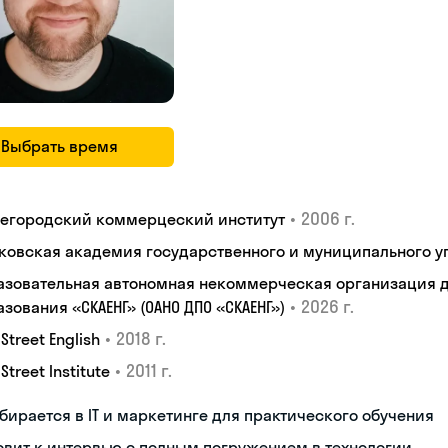
Выбрать время
•
2006 г.
егородский коммерцеский институт
ковская академия государственного и муниципального у
азовательная автономная некоммерческая организация 
•
2026 г.
зования «СКАЕНГ» (ОАНО ДПО «СКАЕНГ»)
•
2018 г.
 Street English
•
2011 г.
 Street Institute
бирается в IT и маркетинге для практического обучения
овит к интервью с полным погружением в технологии