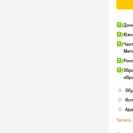
Дон
Южн
Час
Мет
Рос
Обр
обра
Обу
Ис
Ада
Читать