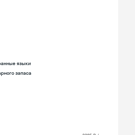
ранные языки
арного запаса