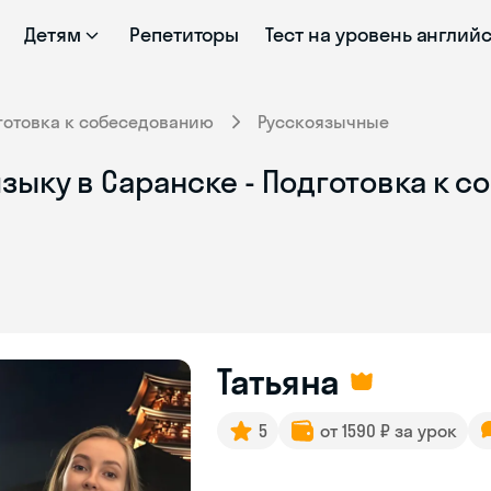
Детям
Репетиторы
Тест на уровень англий
готовка к собеседованию
Русскоязычные
зыку в Саранске - Подготовка к с
Татьяна
5
от 1590 ₽ за урок