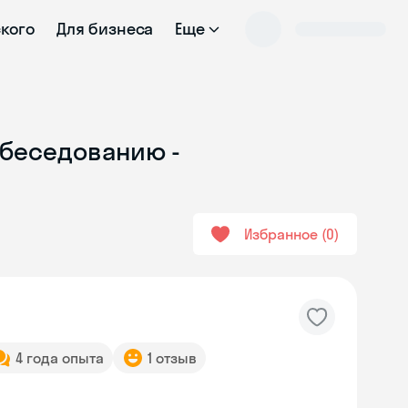
ского
Для бизнеса
Еще
обеседованию -
Избранное
0
4 года опыта
1 отзыв