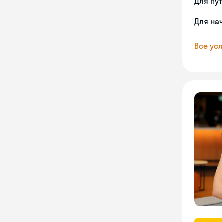
Для пу
Для на
Все усл