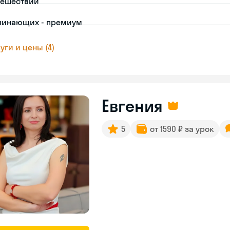
тешествий
чинающих - премиум
уги и цены (4)
Евгения
5
от 1590 ₽ за урок