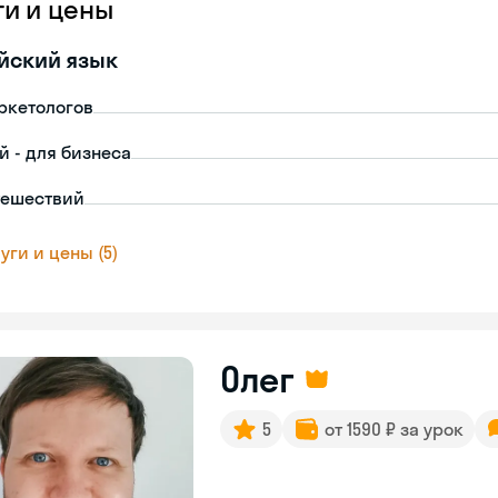
ги и цены
йский язык
ркетологов
й - для бизнеса
тешествий
уги и цены (5)
Олег
5
от 1590 ₽ за урок