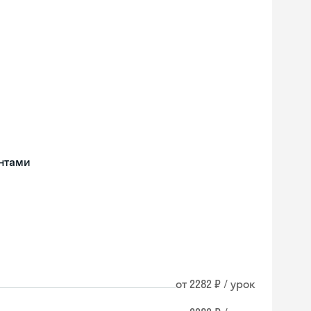
нтами
от 2282 ₽ / урок