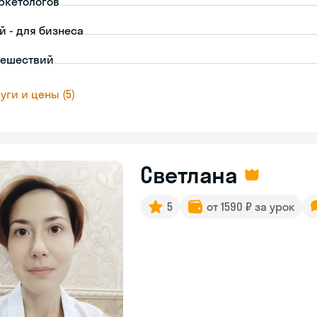
ркетологов
й - для бизнеса
тешествий
уги и цены (5)
Светлана
5
от 1590 ₽ за урок