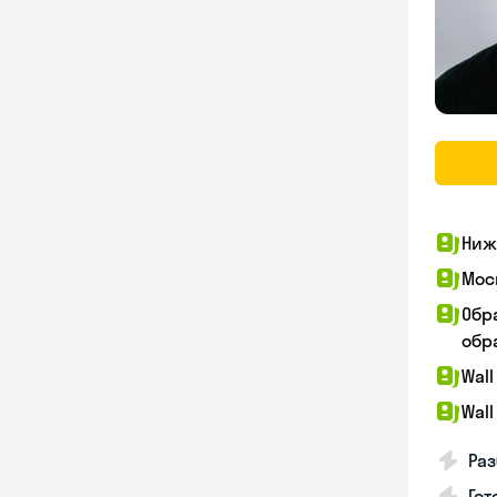
Ниж
Мос
Обр
обра
Wall
Wall
Раз
Гот