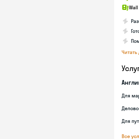
Wall
Раз
Гот
По
Читать
Услу
Англи
Для ма
Делово
Для пу
Все усл