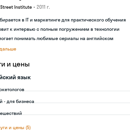
•
2011 г.
 Street Institute
бирается в IT и маркетинге для практического обучения
овит к интервью с полным погружением в технологии
могает понимать любимые сериалы на английском
 дальше
ги и цены
йский язык
ркетологов
й - для бизнеса
тешествий
уги и цены (5)