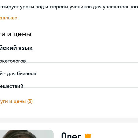
птирует уроки под интересы учеников для увлекательног
 дальше
ги и цены
йский язык
ркетологов
й - для бизнеса
тешествий
уги и цены (5)
Олег