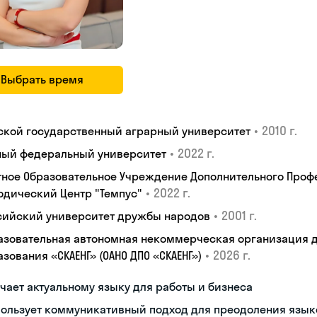
Выбрать время
•
2010 г.
ской государственный аграрный университет
•
2022 г.
ый федеральный университет
тное Образовательное Учреждение Дополнительного Проф
•
2022 г.
одический Центр "Темпус"
•
2001 г.
сийский университет дружбы народов
азовательная автономная некоммерческая организация 
•
2026 г.
зования «СКАЕНГ» (ОАНО ДПО «СКАЕНГ»)
чает актуальному языку для работы и бизнеса
пользует коммуникативный подход для преодоления язык