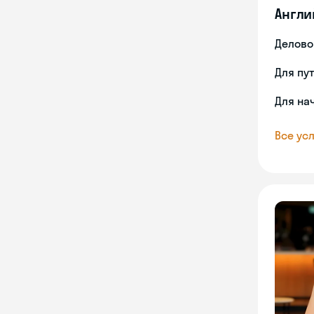
Англи
Делово
Для пу
Для на
Все усл