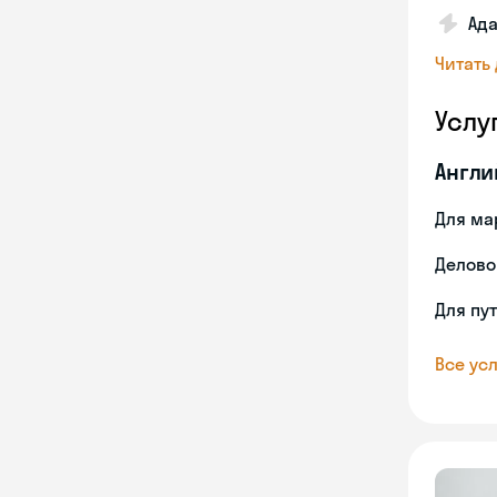
Ада
Читать
Услу
Англи
Для ма
Делово
Для пу
Все усл