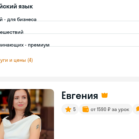
йский язык
й - для бизнеса
тешествий
чинающих - премиум
уги и цены (4)
Евгения
5
от 1590 ₽ за урок