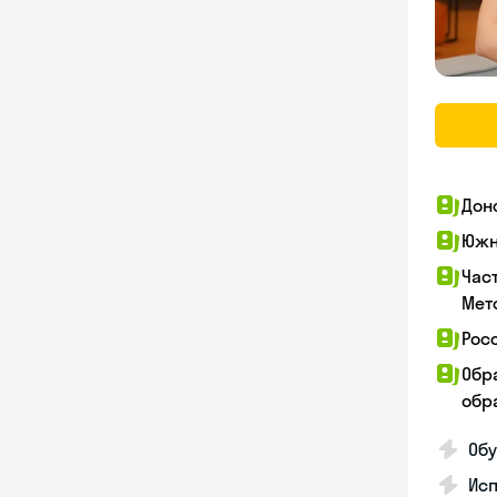
Дон
Южн
Час
Мет
Рос
Обр
обра
Обу
Ис