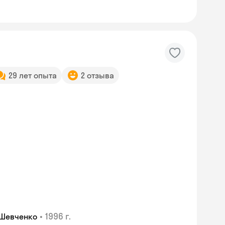
29 лет опыта
2 отзыва
Skyeng Chat
•
1996 г.
 Шевченко
online