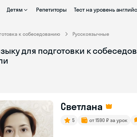
Детям
Репетиторы
Тест на уровень англий
готовка к собеседованию
Русскоязычные
зыку для подготовки к собеседов
ли
Светлана
5
от 1590 ₽ за урок