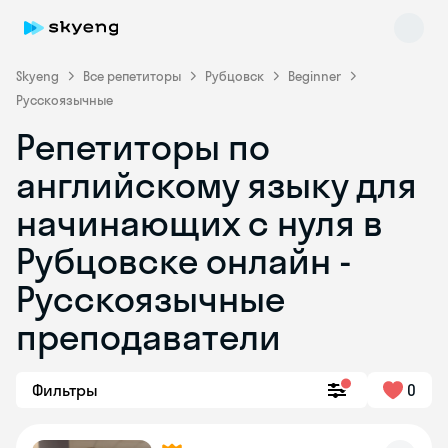
Skyeng
Все репетиторы
Рубцовск
Beginner
Русскоязычные
Репетиторы по
английскому языку для
начинающих с нуля в
Рубцовске онлайн -
Skyeng Chat
online
Русскоязычные
преподаватели
Фильтры
0