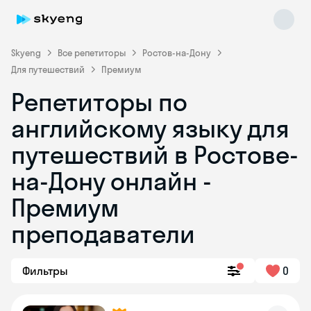
Skyeng
Все репетиторы
Ростов-на-Дону
Для путешествий
Премиум
Репетиторы по
английскому языку для
путешествий в Ростове-
на-Дону онлайн -
Skyeng Chat
online
Премиум
преподаватели
Фильтры
0