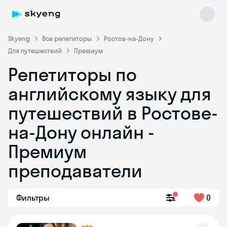
Skyeng
Все репетиторы
Ростов-на-Дону
Для путешествий
Премиум
Репетиторы по
английскому языку для
путешествий в Ростове-
на-Дону онлайн -
Skyeng Chat
online
Премиум
преподаватели
Фильтры
0