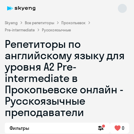
Skyeng
Все репетиторы
Прокопьевск
Pre-intermediate
Русскоязычные
Репетиторы по
английскому языку для
уровня A2 Pre-
intermediate в
Skyeng Chat
online
Прокопьевске онлайн -
Русскоязычные
преподаватели
Фильтры
0