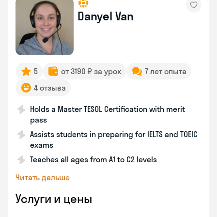
Danyel Van
5
от 3190 ₽ за урок
7 лет опыта
4 отзыва
Holds a Master TESOL Certification with merit
pass
Assists students in preparing for IELTS and TOEIC
exams
Teaches all ages from A1 to C2 levels
Читать дальше
Услуги и цены