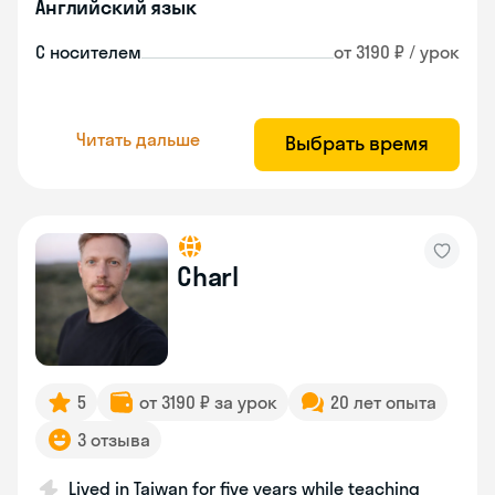
Английский язык
С носителем
от 3190 ₽ / урок
Читать дальше
Выбрать время
Charl
5
от 3190 ₽ за урок
20 лет опыта
3 отзыва
Lived in Taiwan for five years while teaching