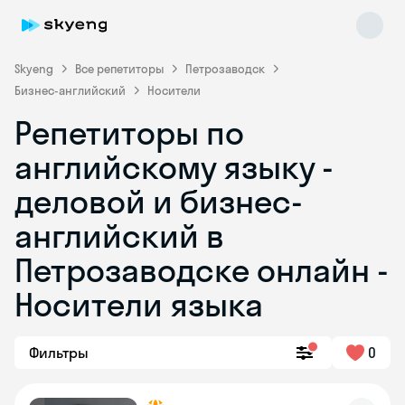
Skyeng
Все репетиторы
Петрозаводск
Бизнес-английский
Носители
Репетиторы по
английскому языку -
деловой и бизнес-
английский в
Skyeng Chat
online
Петрозаводске онлайн -
Носители языка
Фильтры
0