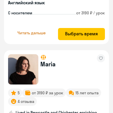
Английский язык
С носителем
от 3190 ₽ / урок
Читать дальше
Выбрать время
Maria
5
от 3190 ₽ за урок
15 лет опыта
4 отзыва
Lived in Newcastle and Chichester, enriching