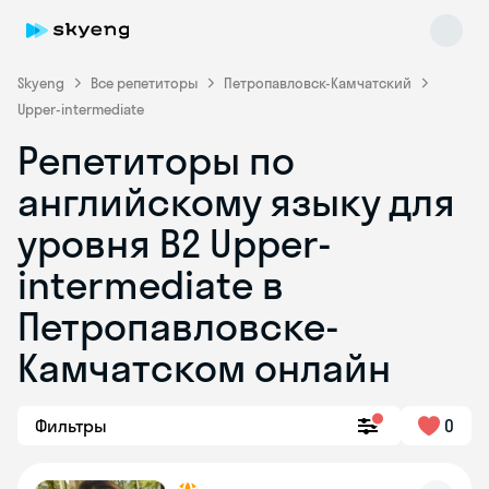
Skyeng
Все репетиторы
Петропавловск-Камчатский
Upper-intermediate
Репетиторы по
английскому языку для
уровня B2 Upper-
intermediate в
Skyeng Chat
online
Петропавловске-
Камчатском онлайн
Фильтры
0