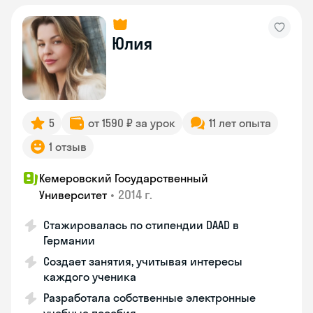
Юлия
5
от 1590 ₽ за урок
11 лет опыта
1 отзыв
Кемеровский Государственный
•
2014 г.
Университет
Стажировалась по стипендии DAAD в
Германии
Создает занятия, учитывая интересы
каждого ученика
Разработала собственные электронные