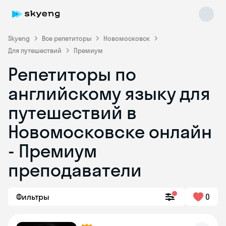
Skyeng
Все репетиторы
Новомосковск
Для путешествий
Премиум
Репетиторы по
английскому языку для
путешествий в
Новомосковске онлайн
Skyeng Chat
online
- Премиум
преподаватели
Фильтры
0