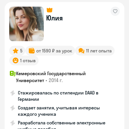
Юлия
5
от 1590 ₽ за урок
11 лет опыта
1 отзыв
Кемеровский Государственный
•
2014 г.
Университет
Стажировалась по стипендии DAAD в
Германии
Создает занятия, учитывая интересы
каждого ученика
Разработала собственные электронные