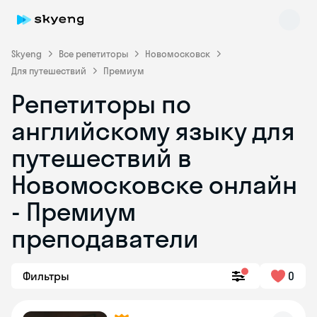
Skyeng
Все репетиторы
Новомосковск
Для путешествий
Премиум
Репетиторы по
английскому языку для
путешествий в
Новомосковске онлайн
Skyeng Chat
online
- Премиум
преподаватели
Фильтры
0