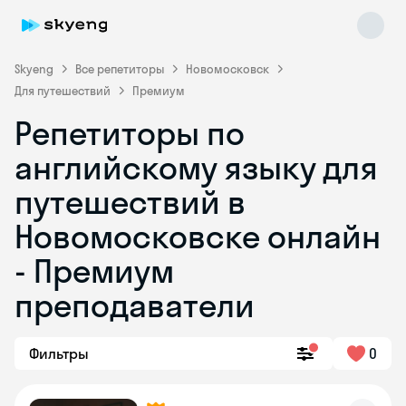
Skyeng
Все репетиторы
Новомосковск
Для путешествий
Премиум
Репетиторы по
английскому языку для
путешествий в
Новомосковске онлайн
Skyeng Chat
online
- Премиум
преподаватели
Фильтры
0