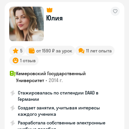
Юлия
5
от 1590 ₽ за урок
11 лет опыта
1 отзыв
Кемеровский Государственный
•
2014 г.
Университет
Стажировалась по стипендии DAAD в
Германии
Создает занятия, учитывая интересы
каждого ученика
Разработала собственные электронные